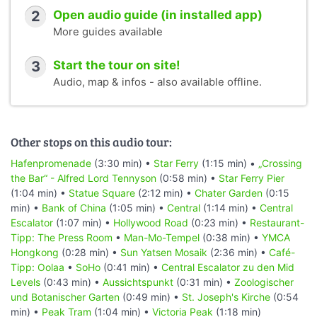
2
Open audio guide (in installed app)
More guides available
3
Start the tour on site!
Audio, map & infos - also available offline.
Other stops on this audio tour:
Hafenpromenade
(3:30 min) •
Star Ferry
(1:15 min) •
„Crossing
the Bar“ - Alfred Lord Tennyson
(0:58 min) •
Star Ferry Pier
(1:04 min) •
Statue Square
(2:12 min) •
Chater Garden
(0:15
min) •
Bank of China
(1:05 min) •
Central
(1:14 min) •
Central
Escalator
(1:07 min) •
Hollywood Road
(0:23 min) •
Restaurant-
Tipp: The Press Room
•
Man-Mo-Tempel
(0:38 min) •
YMCA
Hongkong
(0:28 min) •
Sun Yatsen Mosaik
(2:36 min) •
Café-
Tipp: Oolaa
•
SoHo
(0:41 min) •
Central Escalator zu den Mid
Levels
(0:43 min) •
Aussichtspunkt
(0:31 min) •
Zoologischer
und Botanischer Garten
(0:49 min) •
St. Joseph's Kirche
(0:54
min) •
Peak Tram
(1:04 min) •
Victoria Peak
(1:18 min)