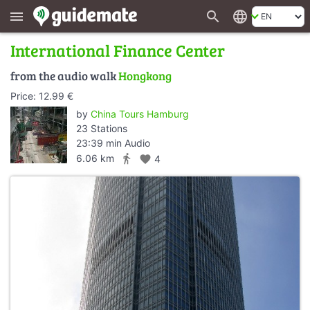
search
language
menu
International Finance Center
from the audio walk
Hongkong
Price: 12.99 €
by
China Tours Hamburg
23 Stations
23:39 min Audio
directions_walk
6.06 km
favorite
4