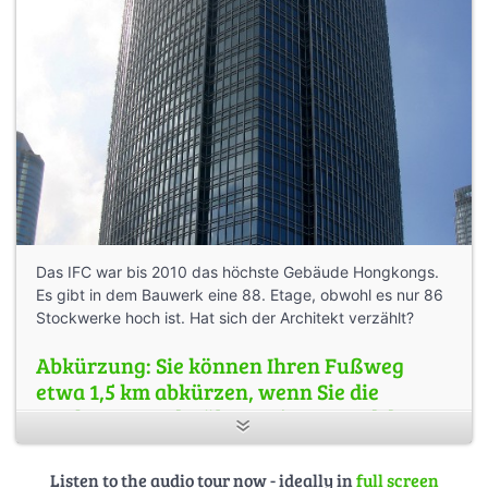
Das IFC war bis 2010 das höchste Gebäude Hongkongs.
Es gibt in dem Bauwerk eine 88. Etage, obwohl es nur 86
Stockwerke hoch ist. Hat sich der Architekt verzählt?
Abkürzung: Sie können Ihren Fußweg
etwa 1,5 km abkürzen, wenn Sie die
Punkte 6,7 und 8 überspringen und der
Überführung entlang der Man Yiu Street
direkt bis zum Punkt 9 (Central) folgen.
Listen to the audio tour now - ideally in
full screen