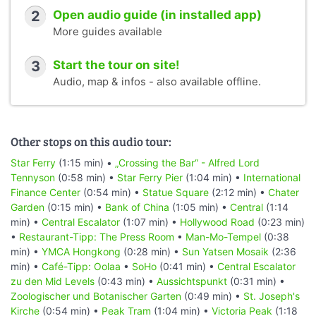
2
Open audio guide (in installed app)
More guides available
3
Start the tour on site!
Audio, map & infos - also available offline.
Other stops on this audio tour:
Star Ferry
(1:15 min) •
„Crossing the Bar“ - Alfred Lord
Tennyson
(0:58 min) •
Star Ferry Pier
(1:04 min) •
International
Finance Center
(0:54 min) •
Statue Square
(2:12 min) •
Chater
Garden
(0:15 min) •
Bank of China
(1:05 min) •
Central
(1:14
min) •
Central Escalator
(1:07 min) •
Hollywood Road
(0:23 min)
•
Restaurant-Tipp: The Press Room
•
Man-Mo-Tempel
(0:38
min) •
YMCA Hongkong
(0:28 min) •
Sun Yatsen Mosaik
(2:36
min) •
Café-Tipp: Oolaa
•
SoHo
(0:41 min) •
Central Escalator
zu den Mid Levels
(0:43 min) •
Aussichtspunkt
(0:31 min) •
Zoologischer und Botanischer Garten
(0:49 min) •
St. Joseph's
Kirche
(0:54 min) •
Peak Tram
(1:04 min) •
Victoria Peak
(1:18