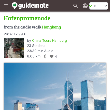
search
language
menu
Hafenpromenade
from the audio walk
Hongkong
Price: 12.99 €
by
China Tours Hamburg
23 Stations
23:39 min Audio
directions_walk
6.06 km
favorite
4