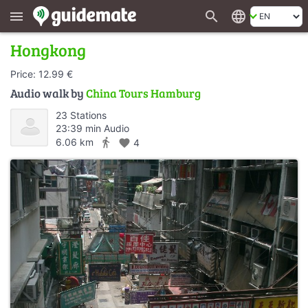
search
language
menu
Hongkong
Price: 12.99 €
Audio walk by
China Tours Hamburg
23 Stations
23:39 min Audio
directions_walk
6.06 km
favorite
4