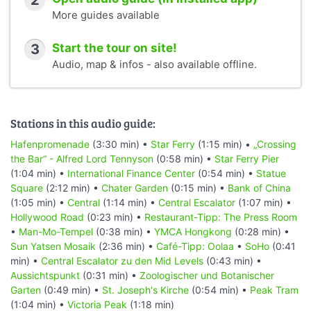
2
More guides available
3
Start the tour on site!
Audio, map & infos - also available offline.
Stations in this audio guide:
Hafenpromenade
(3:30 min) •
Star Ferry
(1:15 min) •
„Crossing
the Bar“ - Alfred Lord Tennyson
(0:58 min) •
Star Ferry Pier
(1:04 min) •
International Finance Center
(0:54 min) •
Statue
Square
(2:12 min) •
Chater Garden
(0:15 min) •
Bank of China
(1:05 min) •
Central
(1:14 min) •
Central Escalator
(1:07 min) •
Hollywood Road
(0:23 min) •
Restaurant-Tipp: The Press Room
•
Man-Mo-Tempel
(0:38 min) •
YMCA Hongkong
(0:28 min) •
Sun Yatsen Mosaik
(2:36 min) •
Café-Tipp: Oolaa
•
SoHo
(0:41
min) •
Central Escalator zu den Mid Levels
(0:43 min) •
Aussichtspunkt
(0:31 min) •
Zoologischer und Botanischer
Garten
(0:49 min) •
St. Joseph's Kirche
(0:54 min) •
Peak Tram
(1:04 min) •
Victoria Peak
(1:18 min)