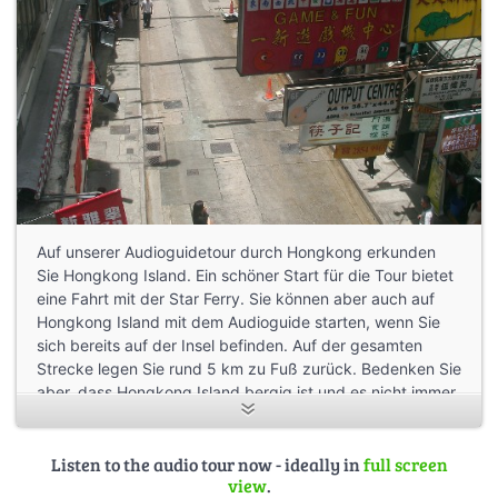
Auf unserer Audioguidetour durch Hongkong erkunden
Sie Hongkong Island. Ein schöner Start für die Tour bietet
eine Fahrt mit der Star Ferry. Sie können aber auch auf
Hongkong Island mit dem Audioguide starten, wenn Sie
sich bereits auf der Insel befinden. Auf der gesamten
Strecke legen Sie rund 5 km zu Fuß zurück. Bedenken Sie
aber, dass Hongkong Island bergig ist und es nicht immer
geradeaus geht. Planen Sie daher rund einen halben bis
vollen Tag für Ihre Audioguidetour ein. Sie haben auch die
Möglichkeit die Strecke an zwei Stellen abzukürzen.
Listen to the audio tour now - ideally in
full screen
view
.
Entsprechende Hinweise finden Sie in der