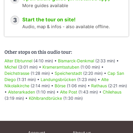
More guides available
3
Start the tour on site!
Audio, map & infos - also available offline.
Other stops on this audio tour:
Alter Elbtunnel
(4:10 min) •
Bismarck-Denkmal
(2:33 min) •
Michel
(3:01 min) •
Krameramtsstuben
(1:00 min) •
Deichstrasse
(1:28 min) •
Speicherstadt
(2:20 min) •
Cap San
Diego
(1:31 min) •
Landungsbrücken
(1:23 min) •
Alte
Nikolaikirche
(2:14 min) •
Börse
(1:06 min) •
Rathaus
(2:21 min)
•
Alsterarkaden
(1:10 min) •
Alte Post
(1:43 min) •
Chilehaus
(3:19 min) •
Köhlbrandbrücke
(1:30 min)
Account
About us