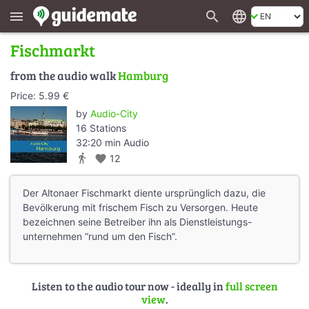
search
language
menu
Fischmarkt
from the audio walk
Hamburg
Price: 5.99 €
by
Audio-City
16 Stations
32:20 min Audio
directions_walk
favorite
12
Der Altonaer Fischmarkt diente ursprünglich dazu, die
Bevölkerung mit frischem Fisch zu Versorgen. Heute
bezeichnen seine Betreiber ihn als Dienstleistungs-
unternehmen “rund um den Fisch”.
Listen to the audio tour now - ideally in
full screen
view
.