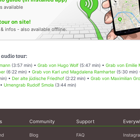
s available
tour on site!
 infos - also available offline.
 audio tour:
hmann
(3:57 min) •
Grab von Hugo Wolf
(5:47 min) •
Grab von Emilie 
ber
(6:22 min) •
Grab von Karl und Magdalena Ramharter
(5:30 min)
min) •
Der alte jüdische Friedhof
(2:22 min) •
Grab von Maximilian G
 •
Urnengrab Rudolf Smola
(3:44 min)
s
Community
Support
Everyw
nd
Blog
FAQ
Instagr