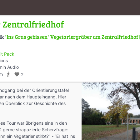
 Zentralfriedhof
lk
"Ins Gras gebissen" Vegetariergräber am Zentralfriedhof 
git Pack
ions
min Audio
directions_walk
km
favorite
2
ndgang bei der Orientierungstafel
bar nach dem Haupteingang. Hier
n Überblick zur Geschichte des
ese Tour war übrigens eine in den
 gerne strapazierte Scherzfrage:
 ein Vegetarier stirbt?” - “Er hat ins