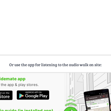
Or use the app for listening to the audio walk on site:
uidemate app
n the app & play stores.
o guide (in installed app)