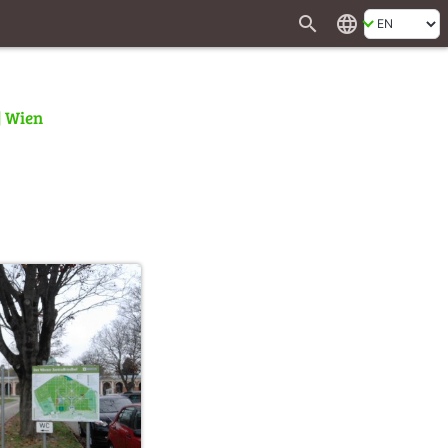
search
language
| Wien