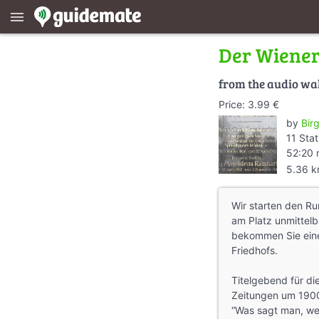
menu
Der Wiener
from the audio wa
Price: 3.99 €
by
Bir
11 Stat
52:20 
5.36 
Wir starten den Ru
am Platz unmittel
bekommen Sie eine
Friedhofs.
Titelgebend für di
Zeitungen um 1900
“Was sagt man, wenn