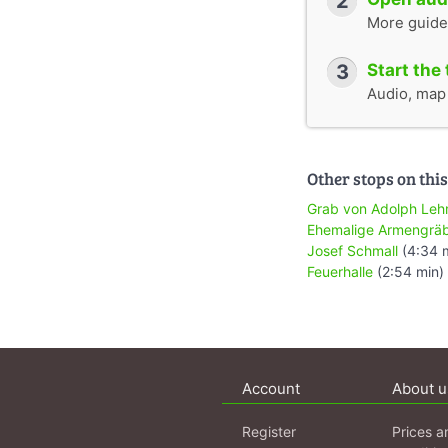
2
More guide
3
Start the 
Audio, map &
Other stops on this
Grab von Adolph Le
Ehemalige Armengrä
Josef Schmall
(4:34 
Feuerhalle
(2:54 min)
Account
About u
Register
Prices a