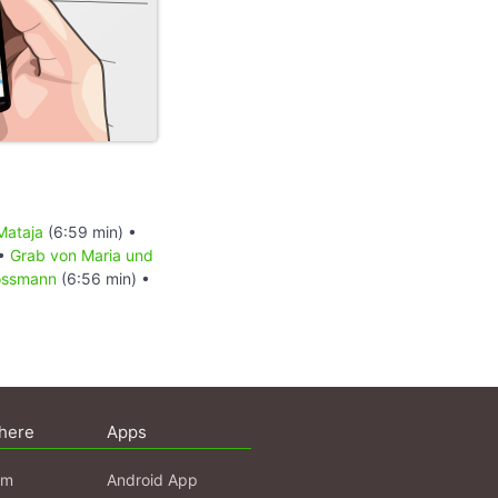
Mataja
(6:59 min) •
 •
Grab von Maria und
rossmann
(6:56 min) •
here
Apps
am
Android App