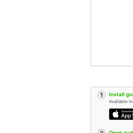
1
Install g
Available i
Open audi