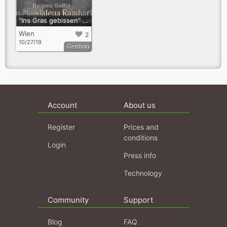
"Ins Gras gebissen" Vegetariergräber am Zentralfriedhof
Wien
2
10/27/19
German
Account
About us
Register
Prices and
conditions
Login
Press info
Technology
Community
Support
Blog
FAQ