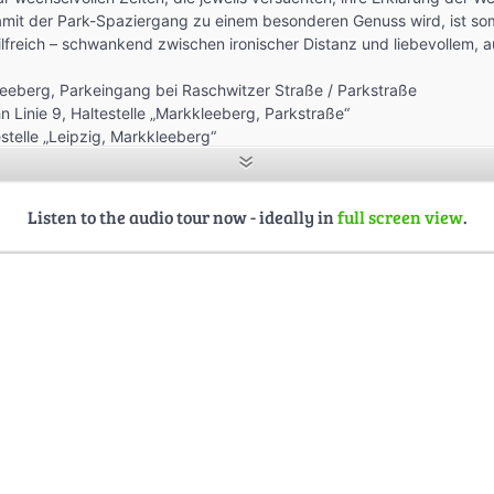
amit der Park-Spaziergang zu einem besonderen Genuss wird, ist som
ilfreich – schwankend zwischen ironischer Distanz und liebe­vollem,
leeberg, Parkeingang bei Raschwitzer Straße / Parkstraße
Linie 9, Haltestelle „Markkleeberg, Parkstraße“
stelle „Leipzig, Markkleeberg“
. 2,3 km
, Gerald Biel, Karsten Schütze, Dirk Seelemann, René Reinhardt, Brigi
Listen to the audio tour now - ideally in
full screen view
.
 Bertram Weisshaar, Atelier Latent; 2014.
andt: www.marek-brandt.de
hsisches Staatsarchiv, Audiovisuelle Medien
isshaar
 Sächsische Staatsarchiv Leipzig