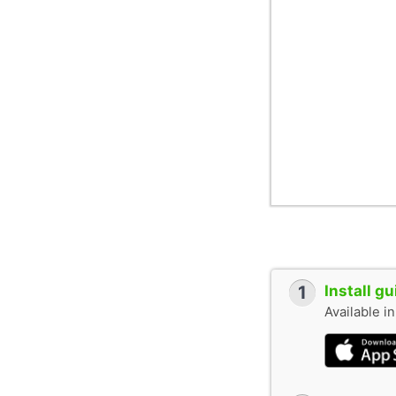
1
Install g
Available i