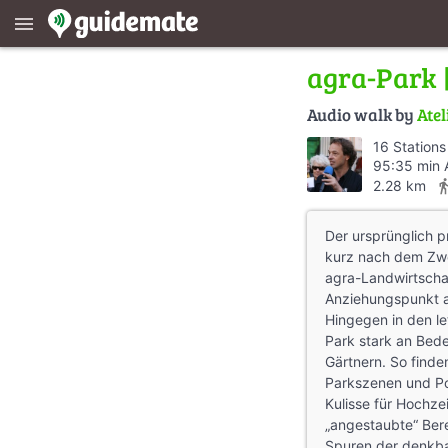
menu
agra-Park |
Audio walk by
Atel
16 Stations
95:35 min 
directions
2.28 km
Der ursprünglich pr
kurz nach dem Zwe
agra-Land­wirt­scha
Anziehungs­punkt a
Hingegen in den le
Park stark an Bed
Gärtnern. So finde
Parks­zenen und Po
Kulisse für Hochze
„angestaubte“ Ber
Spuren der denkbar