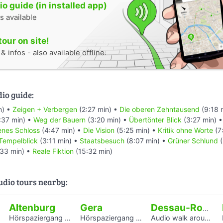
o guide (in installed app)
s available
tour on site!
 infos - also available offline.
dio guide:
n) •
Zeigen + Verbergen
(2:27 min) •
Die oberen Zehntausend
(9:18 
:37 min) •
Weg der Bauern
(3:20 min) •
Übertönter Blick
(3:27 min) 
enes Schloss
(4:47 min) •
Die Vision
(5:25 min) •
Kritik ohne Worte
(7
Tempelblick
(3:11 min) •
Staatsbesuch
(8:07 min) •
Grüner Schlund
(
33 min) •
Reale Fiktion
(15:32 min)
audio tours nearby:
Altenburg
Gera
Dessau-Roßlau
Hörspaziergang Jüdische Geschichte in Altenburg
Hörspaziergang Jüdisches Leben und jüdische Geschichte in Gera
Audio walk around the Houses with Balcony Access of the Bauhaus settlement