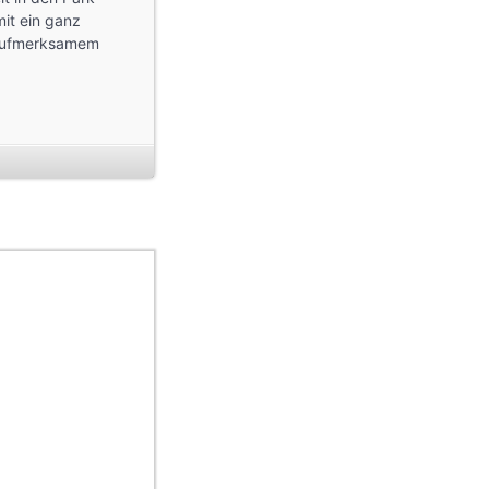
it ein ganz
 aufmerk­samem
tte Wiebelitz