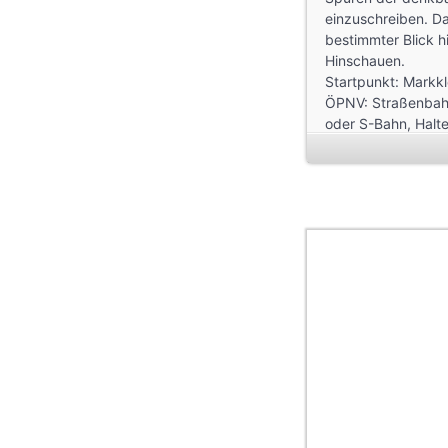
einzu­schreiben. D
bestimmter Blick h
Hinschauen.
Startpunkt: Markk
ÖPNV: Straßenbahn 
oder S-Bahn, Halte
Streckenlänge: ca
Mit: Günther Baich
Regie & Aufnahmen:
Sounds: Marek Br
Tondokumente: Säc
Fotos: Bertram We
Historische Fotos: