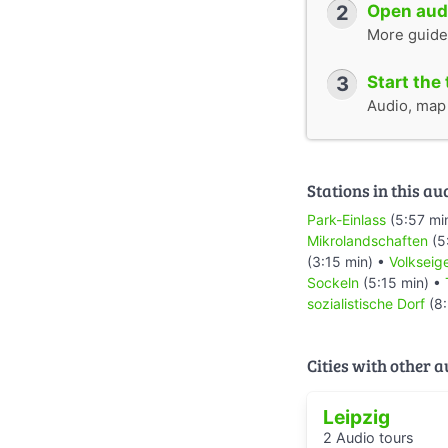
2
Open audi
More guide
3
Start the 
Audio, map &
Stations in this au
Park-Einlass
(5:57 mi
Mikrolandschaften
(5
(3:15 min) •
Volkseig
Sockeln
(5:15 min) •
sozialistische Dorf
(8:
Cities with other 
Leipzig
2 Audio tours