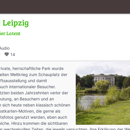
 Leipzig
ier Latent
Audio
_walk
favorite
14
ivate, herrschaft­liche Park wurde
iten Weltkrieg zum Schauplatz der
fts­aus­stellung und damit
uch inter­nationaler Besucher.
tzten beiden Jahr­zehnten verlor der
eutung, an Besuchern und an
n sich heute neben klassisch schönen
stkarten-Motiven, die gerne als
its­fotos genutzt werden, eben auch
eiche. Hinzu kommen die sichtbaren
 wechsel­vollen Zeiten, die jeweils versuchten, ihre Erklärung der We