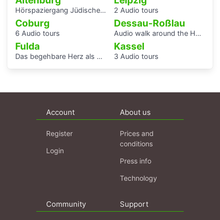
Altenburg
Leipzig
Hörspaziergang Jüdische Geschichte in Altenburg
2 Audio tours
Coburg
Dessau-Roßlau
6 Audio tours
Audio walk around the Houses with Balcony Access of the Bauhaus settlement
Fulda
Kassel
Das begehbare Herz als Audioguide - KAF
3 Audio tours
Account
About us
Register
Prices and
conditions
Login
Press info
Technology
Community
Support