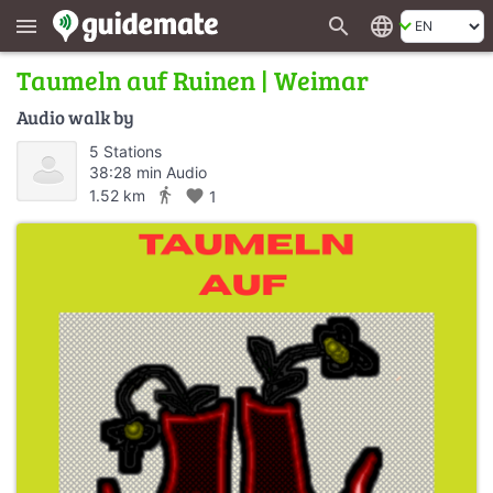
search
language
menu
Taumeln auf Ruinen | Weimar
Audio walk by
5 Stations
38:28 min Audio
directions_walk
1.52 km
favorite
1