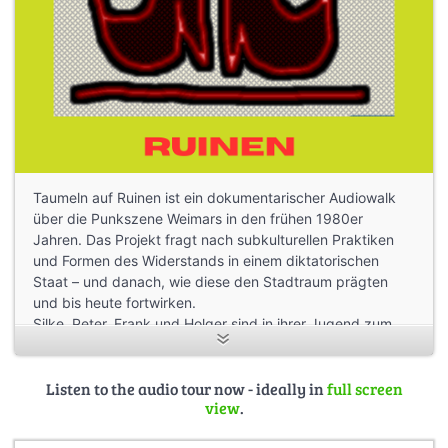
Taumeln auf Ruinen ist ein dokumentarischer Audiowalk
über die Punkszene Weimars in den frühen 1980er
Jahren. Das Projekt fragt nach subkulturellen Praktiken
und Formen des Widerstands in einem diktatorischen
Staat – und danach, wie diese den Stadtraum prägten
und bis heute fortwirken.
Silke, Peter, Frank und Holger sind in ihrer Jugend zum
Punk gekommen. Sie erinnern sich noch einmal an diese
Zeit und führen uns zu den Orten, die ihre Jugend
geprägt haben.
Listen to the audio tour now - ideally in
full screen
view
.
Eine Collage aus Erzähltem und Musik.