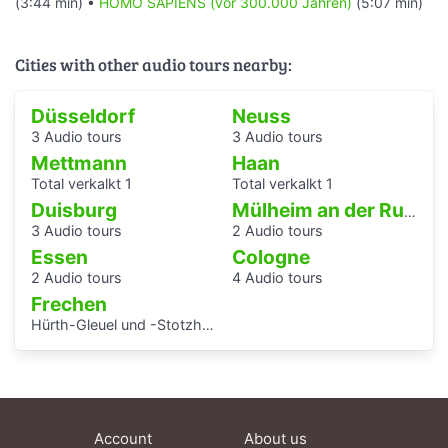
(3:44 min) •
HOMO SAPIENS (vor 300.000 Jahren)
(5:07 min)
Cities with other audio tours nearby:
Düsseldorf
Neuss
3 Audio tours
3 Audio tours
Mettmann
Haan
Total verkalkt 1
Total verkalkt 1
Duisburg
Mülheim an der Ruhr
3 Audio tours
2 Audio tours
Essen
Cologne
2 Audio tours
4 Audio tours
Frechen
Hürth-Gleuel und -Stotzheim
Account
About us