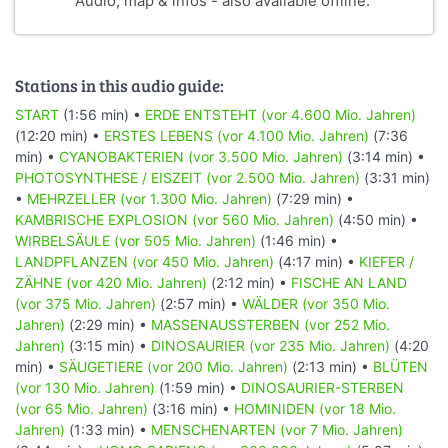
Audio, map & infos - also available offline.
Stations in this audio guide:
START
(1:56 min) •
ERDE ENTSTEHT (vor 4.600 Mio. Jahren)
(12:20 min) •
ERSTES LEBENS (vor 4.100 Mio. Jahren)
(7:36
min) •
CYANOBAKTERIEN (vor 3.500 Mio. Jahren)
(3:14 min) •
PHOTOSYNTHESE / EISZEIT (vor 2.500 Mio. Jahren)
(3:31 min)
•
MEHRZELLER (vor 1.300 Mio. Jahren)
(7:29 min) •
KAMBRISCHE EXPLOSION (vor 560 Mio. Jahren)
(4:50 min) •
WIRBELSÄULE (vor 505 Mio. Jahren)
(1:46 min) •
LANDPFLANZEN (vor 450 Mio. Jahren)
(4:17 min) •
KIEFER /
ZÄHNE (vor 420 Mio. Jahren)
(2:12 min) •
FISCHE AN LAND
(vor 375 Mio. Jahren)
(2:57 min) •
WÄLDER (vor 350 Mio.
Jahren)
(2:29 min) •
MASSENAUSSTERBEN (vor 252 Mio.
Jahren)
(3:15 min) •
DINOSAURIER (vor 235 Mio. Jahren)
(4:20
min) •
SÄUGETIERE (vor 200 Mio. Jahren)
(2:13 min) •
BLÜTEN
(vor 130 Mio. Jahren)
(1:59 min) •
DINOSAURIER-STERBEN
(vor 65 Mio. Jahren)
(3:16 min) •
HOMINIDEN (vor 18 Mio.
Jahren)
(1:33 min) •
MENSCHENARTEN (vor 7 Mio. Jahren)