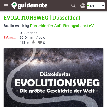
search
language
menu
EVOLUTIONSWEG | Düsseldorf
Audio walk by
Düsseldorfer Aufklärungsdienst e.V.
20 Stations
80:04 min Audio
directions_walk
418 m
favorite
5