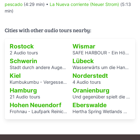
pescado
(4:29 min) •
La Nueva corriente (Neuer Strom)
(5:13
min)
Cities with other audio tours nearby:
Rostock
Wismar
2 Audio tours
SAFE HARBOUR - Ein Hörspaziergang über Migrationsgeschichte
Schwerin
Lübeck
Stadt durch andere Augen - Schwerin Dreesch
Wasserwärts um die Hansestadt Lübek herum
Kiel
Norderstedt
Kumbukumbu - Vergessenen Stimmen auf der Spur
4 Audio tours
Hamburg
Oranienburg
21 Audio tours
Und gegenüber spielt die Blaskapelle
Hohen Neuendorf
Eberswalde
Frohnau - Laufpark Reinickendorf
Hertha Spring Wetlands Hike