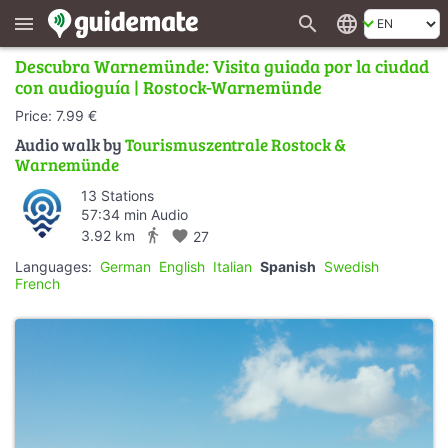
search
language
menu
Descubra Warnemünde: Visita guiada por la ciudad
con audioguía | Rostock-Warnemünde
Price: 7.99 €
Audio walk by
Tourismuszentrale Rostock &
Warnemünde
13 Stations
57:34 min Audio
directions_walk
3.92 km
favorite
27
Languages:
German
English
Italian
Spanish
Swedish
French