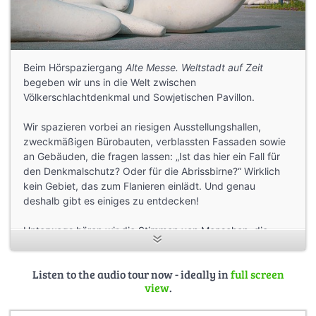
Beim Hörspaziergang
Alte Messe. Weltstadt auf Zeit
begeben wir uns in die Welt zwischen
Völkerschlachtdenkmal und Sowjetischen Pavillon.
Wir spazieren vorbei an riesigen Ausstellungshallen,
zweckmäßigen Bürobauten, verblassten Fassaden sowie
an Gebäuden, die fragen lassen: „Ist das hier ein Fall für
den Denkmalschutz? Oder für die Abrissbirne?“ Wirklich
kein Gebiet, das zum Flanieren einlädt. Und genau
deshalb gibt es einiges zu entdecken!
Unterwegs hören wir die Stimmen von Menschen, die
früher mit der Messe zu tun hatten, die heute hier arbeiten
oder die ihren ganz eigenen Bezug zu dem Gelände
Listen to the audio tour now - ideally in
full screen
haben.
view
.
Die Route ist flexibel. Während des Hörens können wir