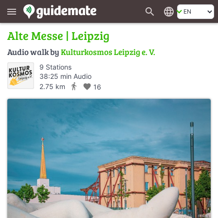
search
language
menu
Alte Messe | Leipzig
Audio walk by
Kulturkosmos Leipzig e. V.
9 Stations
38:25 min Audio
directions_walk
2.75 km
favorite
16