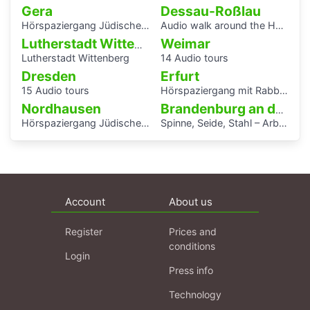
Gera
Dessau-Roßlau
Hörspaziergang Jüdisches Leben und jüdische Geschichte in Gera
Audio walk around the Houses with Balcony Access of the Bauhaus settlement
Weimar
Lutherstadt Wittenberg
Lutherstadt Wittenberg
14 Audio tours
Dresden
Erfurt
15 Audio tours
Hörspaziergang mit Rabbiner Alexander Nachama in Erfurt
Nordhausen
Brandenburg an der Havel
Hörspaziergang Jüdische Geschichte in Nordhausen
Spinne, Seide, Stahl – Arbeit und Kunst in Brandenburg.
Account
About us
Register
Prices and
conditions
Login
Press info
Technology