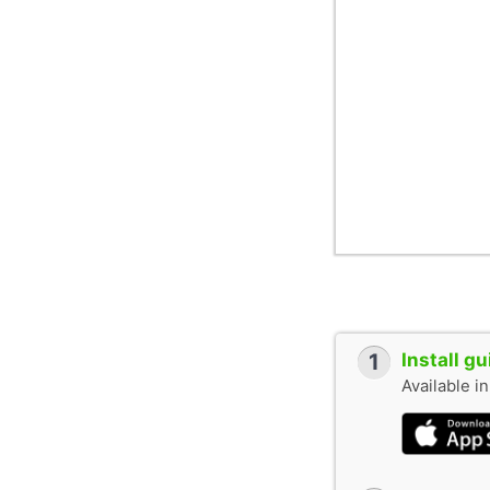
1
Install g
Available i