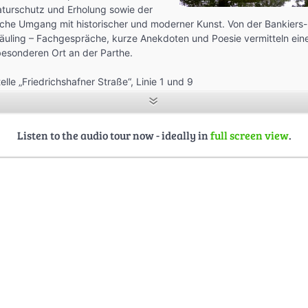
turschutz und Erholung sowie der
iche Umgang mit historischer und moderner Kunst. Von der Bankiers-
uling – Fachgespräche, kurze Anekdoten und Poesie vermitteln eine
 besonderen Ort an der Parthe.
elle „Friedrichshafner Straße“, Linie 1 und 9
. 5 km
lisierung: Studierende der TU Dresden im Rahmen der Sommerschu
„stadtPARTHEland“, 2017:
Listen to the audio tour now - ideally in
full screen view
.
abea Danke, Elsa Lübke, Hannah Stampa
sshaar, Atelier Latent
 Ertel, Petra Friedrich, Rudolf Fuchs, Bernd Hoffmann, Wolfgang Kaul
o, Karsten Peterlein, Steffen Poser, Jelena Rother, Axel Weinert