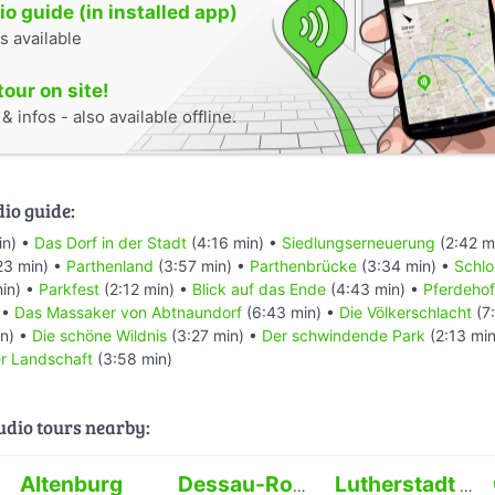
o guide (in installed app)
s available
tour on site!
 infos - also available offline.
dio guide:
in) •
Das Dorf in der Stadt
(4:16 min) •
Siedlungserneuerung
(2:42 m
23 min) •
Parthenland
(3:57 min) •
Parthenbrücke
(3:34 min) •
Schlo
in) •
Parkfest
(2:12 min) •
Blick auf das Ende
(4:43 min) •
Pferdehof
 •
Das Massaker von Abtnaundorf
(6:43 min) •
Die Völkerschlacht
(7
n) •
Die schöne Wildnis
(3:27 min) •
Der schwindende Park
(2:13 mi
r Landschaft
(3:58 min)
audio tours nearby:
Altenburg
Dessau-Roßlau
Lutherstadt Wittenberg