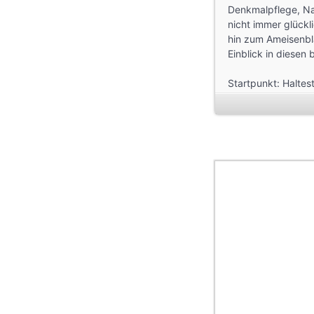
Denkmalpflege, Na
nicht immer glückl
hin zum Ameisenblä
Einblick in diesen
Startpunkt: Haltest
Streckenlänge: ca
Aufnahmen und Rea
Landschaftskunst 
Hannah Church, T
Regie: Bertram Wei
Mitwirkende: Petra
Möbius, Harald Ott