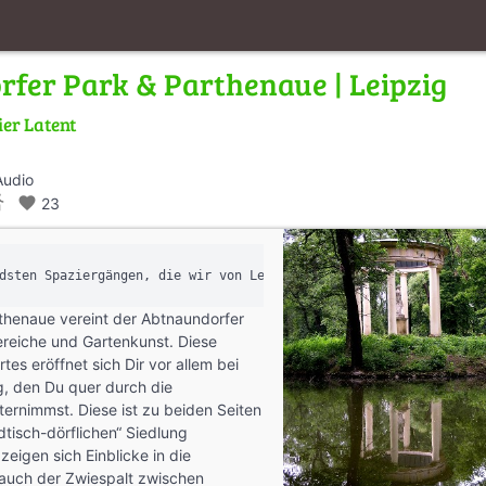
fer Park & Parthenaue | Leipzig
ier Latent
Audio
s_walk
favorite
23
thenaue vereint der Abtnaundorfer
ereiche und Gartenkunst. Diese
rtes eröffnet sich Dir vor allem bei
, den Du quer durch die
ernimmst. Diese ist zu beiden Seiten
dtisch-dörflichen“ Siedlung
zeigen sich Einblicke in die
 auch der Zwiespalt zwischen