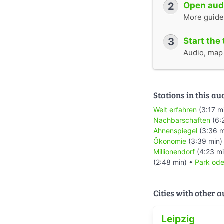
2
Open audi
More guide
3
Start the 
Audio, map &
Stations in this au
Welt erfahren
(3:17 m
Nachbarschaften
(6:
Ahnenspiegel
(3:36 m
Ökonomie
(3:39 min)
Millionendorf
(4:23 mi
(2:48 min) •
Park ode
Cities with other 
Leipzig