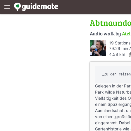
menu
Abtnaundor
Audio walk by
Atel
19 Stations
79:26 min 
direction
4.58 km
Gelegen in der Par
Park wilde Naturb
Vielfältigkeit des O
einem Spaziergang
Auenlandschaft unt
von einer „großstä
eingerahmt. Dabei 
Gartenhistorie wie