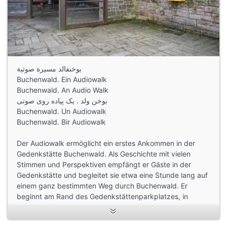
بوخنفالد مسيرة صوتية
Buchenwald. Ein Audiowalk
Buchenwald. An Audio Walk
بوخن ولد . یک پیاده روی صوتی
Buchenwald. Un Audiowalk
Buchenwald. Bir Audiowalk
Der Audiowalk ermöglicht ein erstes Ankommen in der
Gedenkstätte Buchenwald. Als Geschichte mit vielen
Stimmen und Perspektiven empfängt er Gäste in der
Gedenkstätte und begleitet sie etwa eine Stunde lang auf
einem ganz bestimmten Weg durch Buchenwald. Er
beginnt am Rand des Gedenkstättenparkplatzes, in
dessen südöstlicher Ecke, vor dem Postkasten dort. Der
weitere Weg wird im Verlauf des Audiowalks genau