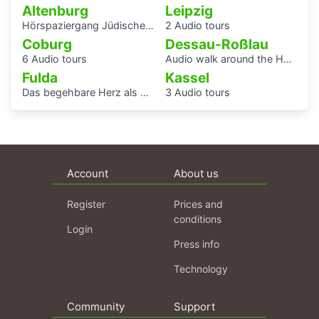
Altenburg
Leipzig
Hörspaziergang Jüdische Geschichte in Altenburg
2 Audio tours
Coburg
Dessau-Roßlau
6 Audio tours
Audio walk around the Houses with Balcony Access of the Bauhaus settlement
Fulda
Kassel
Das begehbare Herz als Audioguide - KAF
3 Audio tours
Account
About us
Register
Prices and
conditions
Login
Press info
Technology
Community
Support