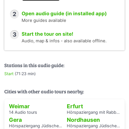
Beyer (Regie), Bernd Gerwien (Ton). Interview Margarethe
W., Christa Paul 1990.
2
Open audio guide (in installed app)
Dauer: Arabisch 1:11:23, Deutsch 1:06:20, Englisch
More guides available
1:04:51, Farsi 1:06:36, Französisch 1:06:12, Türkisch
1:12:24.
3
Start the tour on site!
Kritik und Feedback bitte an:
bildung@buchenwald.de
Audio, map & infos - also available offline.
Gefördert von der Stiftung „Erinnerung, Verantwortung
und Zukunft“ im Rahmen des Förderprogramms „Migration
und Erinnerungskultur“. In Kooperation mit „Arbeit & Leben
Stations in this audio guide:
Thüringen“.
Start
(71:23 min)
Eine Produktion der Stiftung Gedenkstätten Buchenwald
und Mittelbau-Dora 2021.
Cities with other audio tours nearby:
Weimar
Erfurt
14 Audio tours
Hörspaziergang mit Rabbiner Alexander Nachama in Erfurt
Gera
Nordhausen
Hörspaziergang Jüdisches Leben und jüdische Geschichte in Gera
Hörspaziergang Jüdische Geschichte in Nordhausen