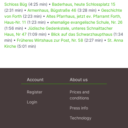
Schloss Büg
(4:25 min) •
Baderhaus, heute Schlossplatz 15
(2:31 min) •
Armenhaus, Bügstraße 46
(3:28 min) •
Geschichte
von Forth
(2:23 min) •
Altes Pfarrhaus, jetzt ev. Pfarramt Forth,
Haus-Nr. 11
(1:23 min) •
ehemalige evangelische Schule, Nr. 26
(1:56 min) •
Jüdische Gedenkstele, unteres Schnaittacher
Haus, Nr 47
(1:09 min) •
Blick auf das Schwarzhaupthaus
(1:34
min) •
Früheres Wirtshaus zur Post, Nr. 58
(2:27 min) •
St. Anna
Kirche
(5:01 min)
Account
About us
Register
Prices and
conditions
Login
Press info
Technology