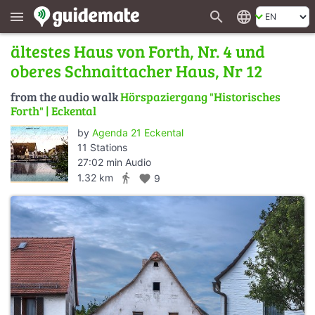
search
language
menu
ältestes Haus von Forth, Nr. 4 und
oberes Schnaittacher Haus, Nr 12
from the audio walk
Hörspaziergang "Historisches
Forth" | Eckental
by
Agenda 21 Eckental
11 Stations
27:02 min Audio
directions_walk
1.32 km
favorite
9