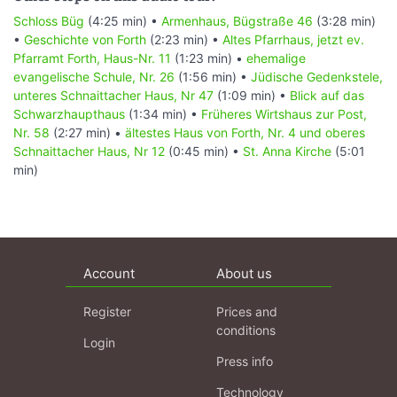
Schloss Büg
(4:25 min) •
Armenhaus, Bügstraße 46
(3:28 min)
•
Geschichte von Forth
(2:23 min) •
Altes Pfarrhaus, jetzt ev.
Pfarramt Forth, Haus-Nr. 11
(1:23 min) •
ehemalige
evangelische Schule, Nr. 26
(1:56 min) •
Jüdische Gedenkstele,
unteres Schnaittacher Haus, Nr 47
(1:09 min) •
Blick auf das
Schwarzhaupthaus
(1:34 min) •
Früheres Wirtshaus zur Post,
Nr. 58
(2:27 min) •
ältestes Haus von Forth, Nr. 4 und oberes
Schnaittacher Haus, Nr 12
(0:45 min) •
St. Anna Kirche
(5:01
min)
Account
About us
Register
Prices and
conditions
Login
Press info
Technology