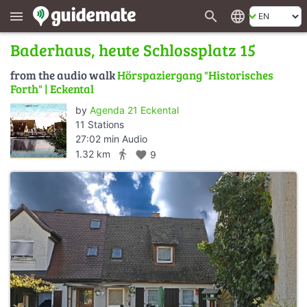
search
language
menu
Baderhaus, heute Schlossplatz 15
from the audio walk
Hörspaziergang "Historisches
Forth" | Eckental
by
Agenda 21 Eckental
11 Stations
27:02 min Audio
directions_walk
1.32 km
favorite
9