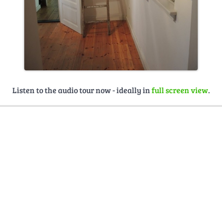
Listen to the audio tour now - ideally in
full screen view
.