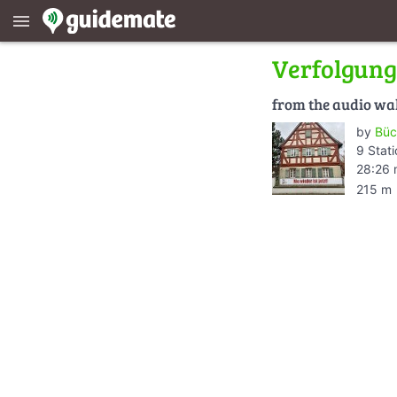
menu
Verfolgung
from the audio wa
by
Büc
9 Stat
28:26 
215 m