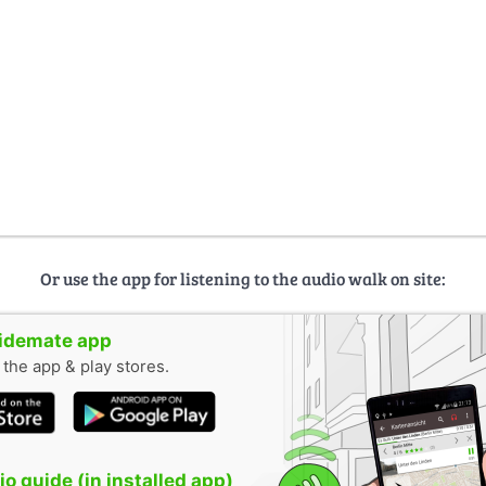
Or use the app for listening to the audio walk on site:
uidemate app
n the app & play stores.
o guide (in installed app)