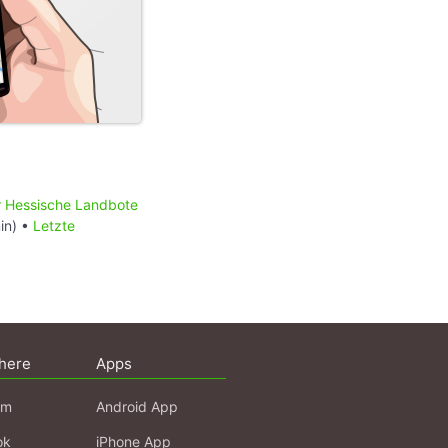
 Hessische Landbote
in) •
Letzte
here
Apps
am
Android App
ok
iPhone App