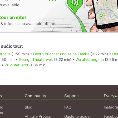
s available
tour on site!
 infos - also available offline.
 audio tour:
erhaus
(1:59 min) •
Georg Büchner und seine Familie
(3:22 min) •
Der
:50 min) •
Georgs Theaterwelt
(3:22 min) •
Wo alles begann
(2:56 m
) •
Zu guter letzt
(1:36 min)
s
Community
Support
Everyw
nd
Blog
FAQ
Instagr
ns
Affiliate Program
Guide to guide
Facebo