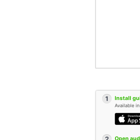
1
Install g
Available i
2
Open audi