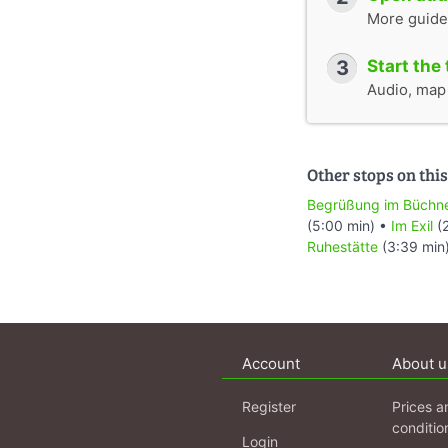
More guide
3
Start the 
Audio, map &
Other stops on this
Begrüßung im Büchn
(5:00 min) •
Im Exil
(2
Ruhestätte
(3:39 min
Account
About u
Register
Prices a
conditio
Login