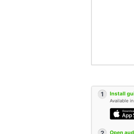
1
Install g
Available i
2
Open audi