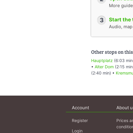
More guide
3
Start the 
Audio, map &
Other stops on this
Hauptplatz
(6:03 min
•
Alter Dom
(2:15 min
(2:40 min) •
Kremsmu
Account
About u
Register
Prices a
conditio
Login