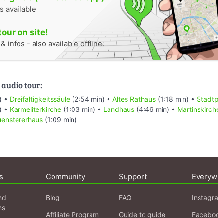
s available
tour on site!
 infos - also available offline.
 audio tour:
) •
Dreifaltigkeitssäule
(2:54 min) •
Altes Rathaus
(1:18 min) •
Stadtp
) •
Karmeliterkirche
(1:03 min) •
Landhaus
(4:46 min) •
Martinskirch
enstererhaus
(1:09 min)
s
Community
Support
Everyw
nd
Blog
FAQ
Instagr
ns
Affiliate Program
Guide to guide
Facebo