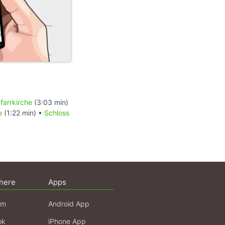
farrkirche
(3:03 min)
e
(1:22 min) •
Schloss
here
Apps
am
Android App
ok
iPhone App