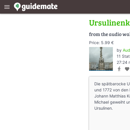
menu
Ursulinenk
from the audio wa
Price: 5.99 €
by
Aud
11 Stat
27:24 
directions_walk
favorite
Die spätbarocke U
und 1772 von den 
Johann Matthias Kr
Michael geweiht un
Ursulinen.