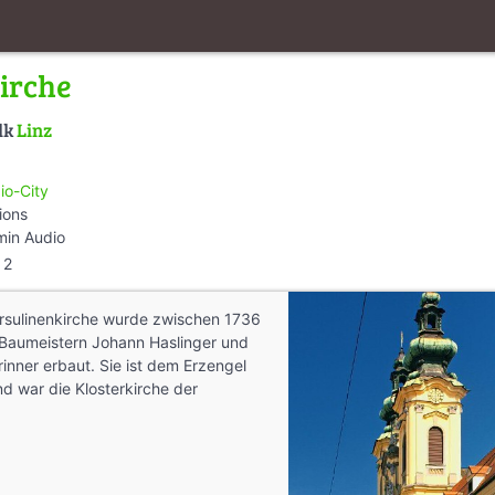
irche
lk
Linz
io-City
ions
min Audio
2
rsulinenkirche wurde zwischen 1736
Baumeistern Johann Haslinger und
inner erbaut. Sie ist dem Erzengel
d war die Klosterkirche der