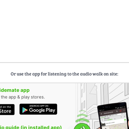
Or use the app for listening to the audio walk on site:
uidemate app
n the app & play stores.
o guide (in installed app)