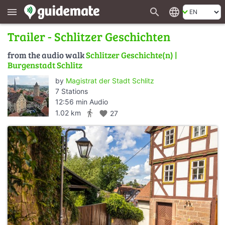
search
language
menu
Trailer - Schlitzer Geschichten
from the audio walk
Schlitzer Geschichte(n) |
Burgenstadt Schlitz
by
Magistrat der Stadt Schlitz
7 Stations
12:56 min Audio
directions_walk
1.02 km
favorite
27