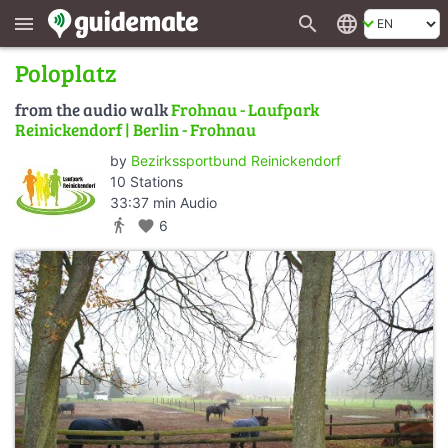
search
language
menu
Poloplatz
from the audio walk
Frohnau - Laufpark
Reinickendorf | Berlin - Frohnau
by
Bezirkssportbund Reinickendorf
10 Stations
33:37 min Audio
directions_walk
favorite
6