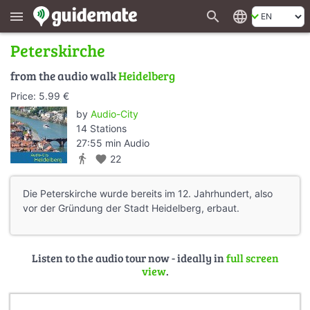
search
language
menu
Peterskirche
from the audio walk
Heidelberg
Price: 5.99 €
by
Audio-City
14 Stations
27:55 min Audio
directions_walk
favorite
22
Die Peterskirche wurde bereits im 12. Jahrhundert, also
vor der Gründung der Stadt Heidelberg, erbaut.
Listen to the audio tour now - ideally in
full screen
view
.