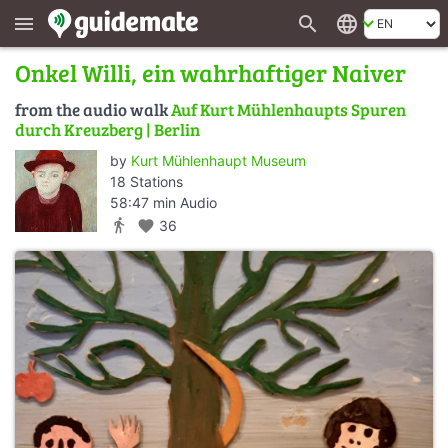
search
language
menu
Onkel Willi, ein wahrhaftiger Naiver
from the audio walk
Auf Kurt Mühlenhaupts Spuren
durch Kreuzberg | Berlin
by
Kurt Mühlenhaupt Museum
18 Stations
58:47 min Audio
directions_walk
favorite
36