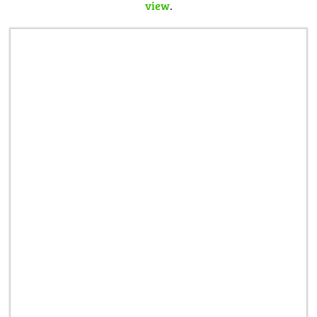
view
.
hampelnden Figuren erfreuten.