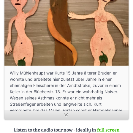
Willy Mühlenhaupt war Kurts 15 Jahre älterer Bruder, er
wohnte und arbeitete hier zuletzt über Jahre in einer
ehemaligen Fleischerei in der Arndtstraße, zuvor in einem
Keller in der Blücherstr. 13. Er war ein wahrhaftig Naiver.
Wegen seines Asthmas konnte er nicht mehr als
Straßenfeger arbeiten und langweilte sich. Kurt
verordnete ihm das Malen. Fortan schuf er Hampelmänner,
Hampelfrauen, Hampelkamele, ja sogar hampelnde
Dinosaurier, und er lachte wie ein Kind, wenn seine
Besucher an den Strippen zogen und sich an den
Listen to the audio tour now - ideally in
full screen