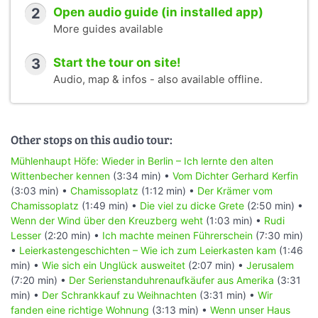
2
Open audio guide (in installed app)
More guides available
3
Start the tour on site!
Audio, map & infos - also available offline.
Other stops on this audio tour:
Mühlenhaupt Höfe: Wieder in Berlin – Ich lernte den alten
Wittenbecher kennen
(3:34 min) •
Vom Dichter Gerhard Kerfin
(3:03 min) •
Chamissoplatz
(1:12 min) •
Der Krämer vom
Chamissoplatz
(1:49 min) •
Die viel zu dicke Grete
(2:50 min) •
Wenn der Wind über den Kreuzberg weht
(1:03 min) •
Rudi
Lesser
(2:20 min) •
Ich machte meinen Führerschein
(7:30 min)
•
Leierkastengeschichten – Wie ich zum Leierkasten kam
(1:46
min) •
Wie sich ein Unglück ausweitet
(2:07 min) •
Jerusalem
(7:20 min) •
Der Serienstanduhrenaufkäufer aus Amerika
(3:31
min) •
Der Schrankkauf zu Weihnachten
(3:31 min) •
Wir
fanden eine richtige Wohnung
(3:13 min) •
Wenn unser Haus