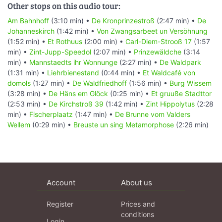
Other stops on this audio tour:
Am Bahnhoff
(3:10 min) •
De Kronprinzestroß
(2:47 min) •
De
Johanneskirch
(1:42 min) •
Von Zwangsarbeet un Versöhnung
(1:52 min) •
Et Rothuus
(2:00 min) •
Carl-Diem-Strooß 17
(1:57
min) •
Zint-Jupp-Speedol
(2:07 min) •
Prinzewäldche
(3:14
min) •
Mannstaedts ihr Wonnunge
(2:27 min) •
De Waldpark
(1:31 min) •
Liehrbienestand
(0:44 min) •
Et Waldcafé von
domols
(1:27 min) •
De Waldfriedhoff
(1:56 min) •
Burg Wissem
(3:28 min) •
De Häns em Glöck
(0:25 min) •
Et gruuße Stadttor
(2:53 min) •
De Kirchstroß 39
(1:42 min) •
Zint Hippolytus
(2:28
min) •
Fischerplaatz
(1:47 min) •
De Brunne vom Valders
Wellem
(0:29 min) •
Breuste un sing Metamorphose
(2:26 min)
Account
About us
Register
Prices and
conditions
Login