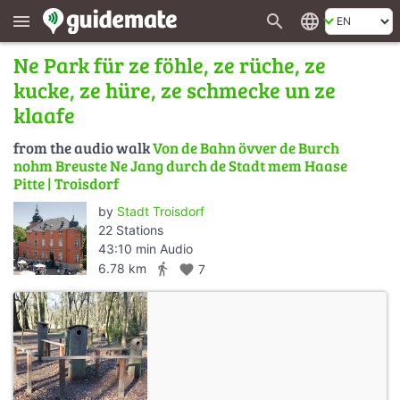
search
language
menu
Ne Park für ze föhle, ze rüche, ze
kucke, ze hüre, ze schmecke un ze
klaafe
from the audio walk
Von de Bahn övver de Burch
nohm Breuste Ne Jang durch de Stadt mem Haase
Pitte | Troisdorf
by
Stadt Troisdorf
22 Stations
43:10 min Audio
directions_walk
6.78 km
favorite
7