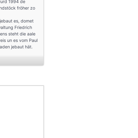
 wurd 1994 de
ndstöck fröher zo
 jebaut es, domet
altung Friedrich
ens steht die aale
eis un es vom Paul
aden jebaut hät.