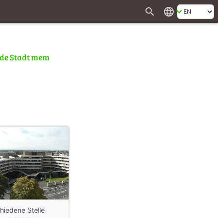
search
language
 de Stadt mem
hiedene Stelle