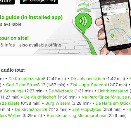
o guide (in installed app)
s available
tour on site!
 infos - also available offline.
 audio tour:
in) •
De Kronprinzestroß
(2:47 min) •
De Johanneskirch
(1:42 min) •
) •
Carl-Diem-Strooß 17
(1:57 min) •
Zint-Jupp-Speedol
(2:07 min) 
hr Wonnunge
(2:27 min) •
De Waldpark
(1:31 min) •
Liehrbienestand
(
(1:27 min) •
De Waldfriedhoff
(1:56 min) •
Ne Park für ze föhle, ze 
 ze klaafe
(0:38 min) •
Burg Wissem
(3:28 min) •
De Häns em Glöck
3 min) •
De Kirchstroß 39
(1:42 min) •
Zint Hippolytus
(2:28 min) •
Fi
ders Wellem
(0:29 min) •
Breuste un sing Metamorphose
(2:26 min)