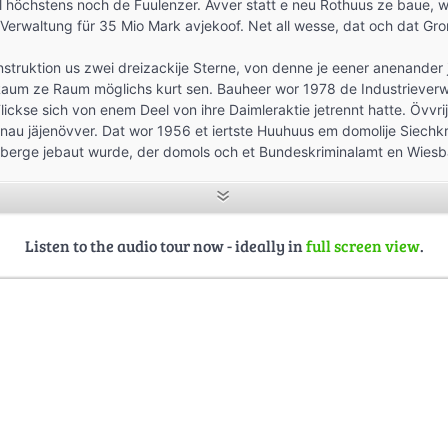
l höchstens noch de Fuulenzer. Ävver statt e neu Rothuus ze baue,
Verwaltung für 35 Mio Mark avjekoof. Net all wesse, dat och dat Gro
struktion us zwei dreizackije Sterne, von denne je eener anenander
Raum ze Raum möglichs kurt sen. Bauheer wor 1978 de Industrieverw
ickse sich von enem Deel von ihre Daimleraktie jetrennt hatte. Övvrij
au jäjenövver. Dat wor 1956 et iertste Huuhuus em domolije Siechkr
sberge jebaut wurde, der domols och et Bundeskriminalamt en Wiesb
Listen to the audio tour now - ideally in
full screen view
.