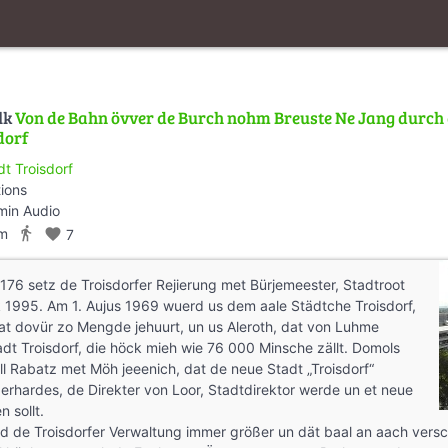
lk
Von de Bahn övver de Burch nohm Breuste Ne Jang durch
dorf
dt Troisdorf
tions
min Audio
directions_walk
km
favorite
7
 176 setz de Troisdorfer Rejierung met Bürjemeester, Stadtroot
 1995. Am 1. Aujus 1969 wuerd us dem aale Städtche Troisdorf,
dat dovür zo Mengde jehuurt, un us Aleroth, dat von Luhme
dt Troisdorf, die höck mieh wie 76 000 Minsche zällt. Domols
ll Rabatz met Möh jeeenich, dat de neue Stadt „Troisdorf“
erhardes, de Direkter von Loor, Stadtdirektor werde un et neue
 sollt.
d de Troisdorfer Verwaltung immer größer un dät baal an aach versc