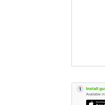
1
Install g
Available i