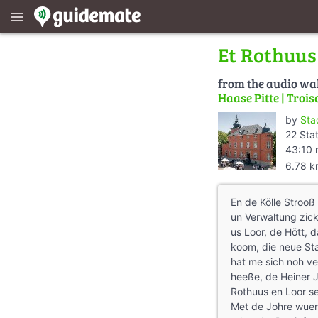
menu
Et Rothuus
from the audio wa
Haase Pitte | Trois
by
Sta
22 Sta
43:10 
6.78 
En de Kölle Strooß
un Verwaltung zick
us Loor, de Hött, 
koom, die neue Sta
hat me sich noh ve
heeße, de Heiner J
Rothuus en Loor sen
Met de Johre wuer