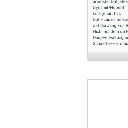
arbeede. Dat jefee
Dynamit-Nobel ihr 
Loor jehürt hät.
Dat Huus es en Kon
dat die Jäng von 
Flick, nohdem de Fl
Haupverwaltung jen
Schaeffer-Heiroth