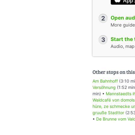
2
Open audi
More guide
3
Start the 
Audio, map &
Other stops on this
Am Bahnhoff
(3:10 m
Versöhnung
(1:52 min
min) •
Mannstaedts i
Waldcafé von domols
hüre, ze schmecke un
gruuße Stadttor
(2:5
•
De Brunne vom Val