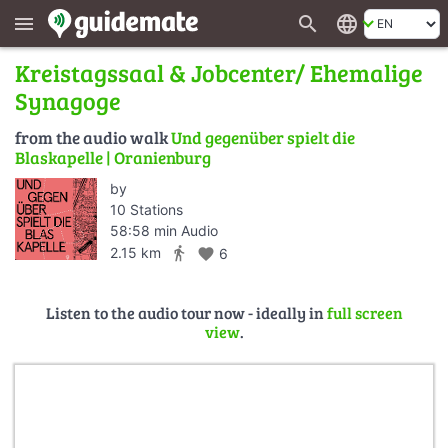
search
language
menu
Kreistagssaal & Jobcenter/ Ehemalige
Synagoge
from the audio walk
Und gegenüber spielt die
Blaskapelle | Oranienburg
by
10 Stations
58:58 min Audio
directions_walk
2.15 km
favorite
6
Listen to the audio tour now - ideally in
full screen
view
.