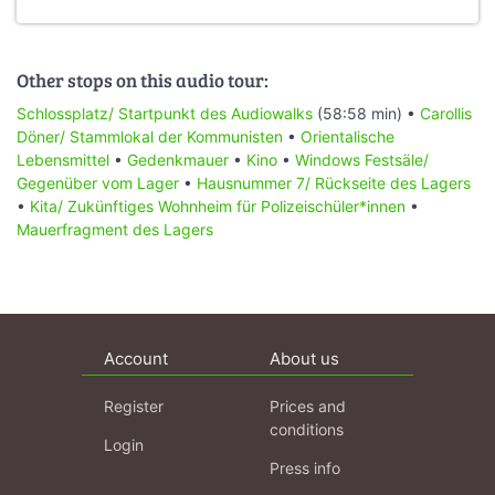
Other stops on this audio tour:
Schlossplatz/ Startpunkt des Audiowalks
(58:58 min) •
Carollis
Döner/ Stammlokal der Kommunisten
•
Orientalische
Lebensmittel
•
Gedenkmauer
•
Kino
•
Windows Festsäle/
Gegenüber vom Lager
•
Hausnummer 7/ Rückseite des Lagers
•
Kita/ Zukünftiges Wohnheim für Polizeischüler*innen
•
Mauerfragment des Lagers
Account
About us
Register
Prices and
conditions
Login
Press info