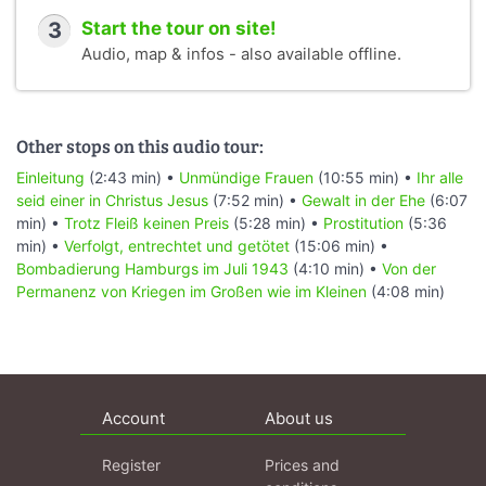
3
Start the tour on site!
Audio, map & infos - also available offline.
Other stops on this audio tour:
Einleitung
(2:43 min) •
Unmündige Frauen
(10:55 min) •
Ihr alle
seid einer in Christus Jesus
(7:52 min) •
Gewalt in der Ehe
(6:07
min) •
Trotz Fleiß keinen Preis
(5:28 min) •
Prostitution
(5:36
min) •
Verfolgt, entrechtet und getötet
(15:06 min) •
Bombadierung Hamburgs im Juli 1943
(4:10 min) •
Von der
Permanenz von Kriegen im Großen wie im Kleinen
(4:08 min)
Account
About us
Register
Prices and