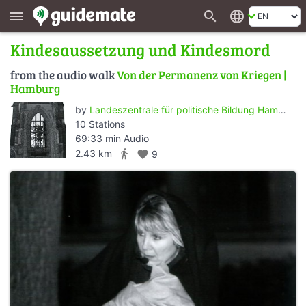
search
language
menu
Kindesaussetzung und Kindesmord
from the audio walk
Von der Permanenz von Kriegen |
Hamburg
by
Landeszentrale für politische Bildung Hamburg
10 Stations
69:33 min Audio
directions_walk
2.43 km
favorite
9