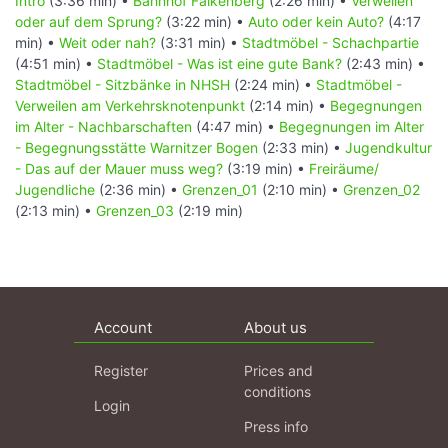
Intro
(3:36 min) •
Bahnhof Falkenberg
(2:26 min) •
Verweilen
oder auf dem Sprung?
(3:22 min) •
Auto oder kein Auto?
(4:17
min) •
Weit oder nah?
(3:31 min) •
Stadtmöbel - Schachpartie
(4:51 min) •
Stadtmöbel - Was ist eine gute Bank?
(2:43 min) •
Stadtmöbel - Sitzbänke in NHSH
(2:24 min) •
Stadtmöbel -
Verweilen am Verkehrsknotenpunkt
(2:14 min) •
Begegnungen
im Alter - Nachbarschaften
(4:47 min) •
Begegnungen im Alter
- Begegnungsstätte Warnitzer Bogen
(2:33 min) •
Jugendkultur
- Das auf der Mauer muss weg?
(3:19 min) •
Freiräume/
Jugendliche
(2:36 min) •
Grenzen_01
(2:10 min) •
Grenzen_02
(2:13 min) •
Grenzen_03
(2:19 min)
Account
About us
Register
Prices and
conditions
Login
Press info