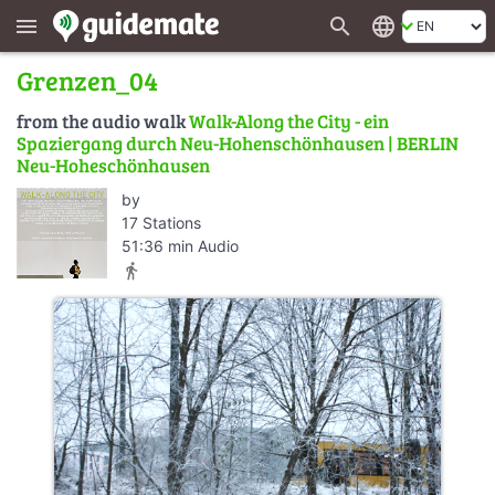
search
language
menu
Grenzen_04
from the audio walk
Walk-Along the City - ein
Spaziergang durch Neu-Hohenschönhausen | BERLIN
Neu-Hoheschönhausen
by
17 Stations
51:36 min Audio
directions_walk