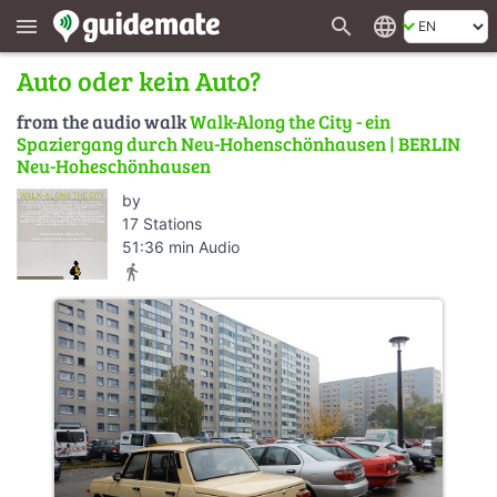
search
language
menu
Auto oder kein Auto?
from the audio walk
Walk-Along the City - ein
Spaziergang durch Neu-Hohenschönhausen | BERLIN
Neu-Hoheschönhausen
by
17 Stations
51:36 min Audio
directions_walk