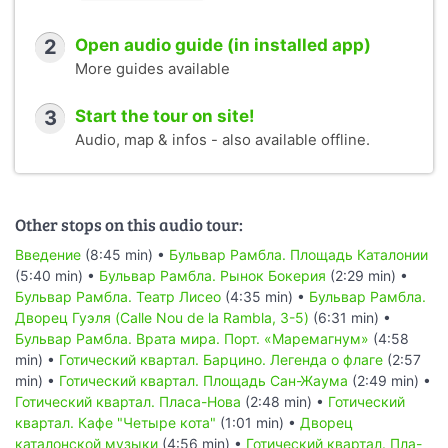
2
Open audio guide (in installed app)
More guides available
3
Start the tour on site!
Audio, map & infos - also available offline.
Other stops on this audio tour:
Введение
(8:45 min) •
Бульвар Рамбла. Площадь Каталонии
(5:40 min) •
Бульвар Рамбла. Рынок Бокерия
(2:29 min) •
Бульвар Рамбла. Театр Лисео
(4:35 min) •
Бульвар Рамбла.
Дворец Гуэля (Calle Nou de la Rambla, 3-5)
(6:31 min) •
Бульвар Рамбла. Врата мира. Порт. «Маремагнум»
(4:58
min) •
Готический квартал. Барцино. Легенда о флаге
(2:57
min) •
Готический квартал. Площадь Сан-Жаума
(2:49 min) •
Готический квартал. Пласа-Нова
(2:48 min) •
Готический
квартал. Кафе "Четыре кота"
(1:01 min) •
Дворец
каталонской музыки
(4:56 min) •
Готический квартал. Пла-