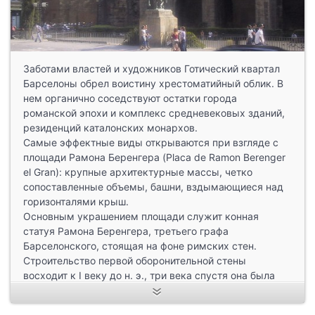
Заботами властей и художников Готический квартал
Барселоны обрел воистину хрестоматийный облик. В
нем органично соседствуют остатки города
романской эпохи и комплекс средневековых зданий,
резиденций каталонских монархов.
Самые эффектные виды открываются при взгляде с
площади Рамона Беренгера (Placa de Ramon Berenger
el Gran): крупные архитектурные массы, четко
сопоставленные объемы, башни, вздымающиеся над
горизонталями крыш.
Основным украшением площади служит конная
статуя Рамона Беренгера, третьего графа
Барселонского, стоящая на фоне римских стен.
Строительство первой оборонительной стены
восходит к I веку до н. э., три века спустя она была
усилена второй. Материалы, использованные для ее
строительства, часто брались от остатков других