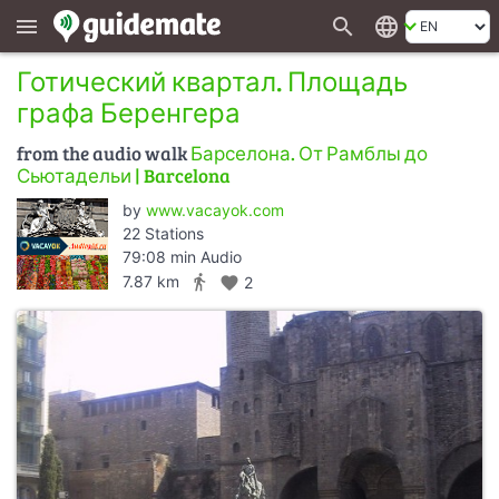
search
language
menu
Готический квартал. Площадь
графа Беренгера
from the audio walk
Барселона. От Рамблы до
Сьютадельи | Barcelona
by
www.vacayok.com
22 Stations
79:08 min Audio
directions_walk
7.87 km
favorite
2