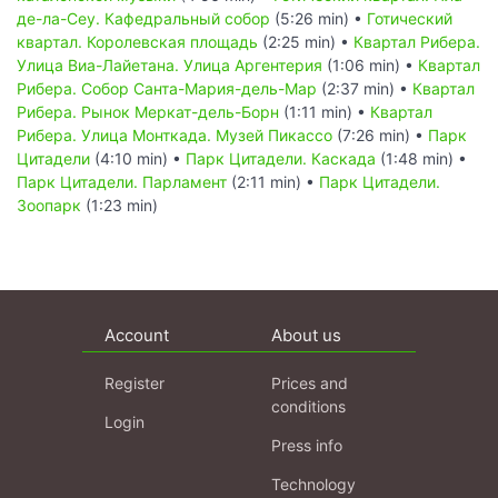
де-ла-Сеу. Кафедральный собор
(5:26 min) •
Готический
квартал. Королевская площадь
(2:25 min) •
Квартал Рибера.
Улица Виа-Лайетана. Улица Аргентерия
(1:06 min) •
Квартал
Рибера. Собор Санта-Мария-дель-Мар
(2:37 min) •
Квартал
Рибера. Рынок Меркат-дель-Борн
(1:11 min) •
Квартал
Рибера. Улица Монткада. Музей Пикассо
(7:26 min) •
Парк
Цитадели
(4:10 min) •
Парк Цитадели. Каскада
(1:48 min) •
Парк Цитадели. Парламент
(2:11 min) •
Парк Цитадели.
Зоопарк
(1:23 min)
Account
About us
Register
Prices and
conditions
Login
Press info
Technology