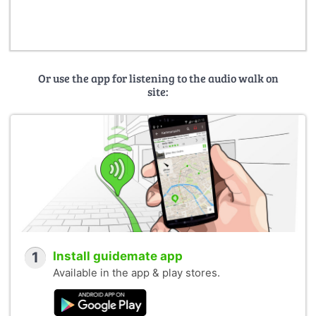
1.
Plaça Ramon Berenguer el Gran
by
Pere López
(CC BY-
SA 3.0)
2.
Monument eqüestre a Ramon Berenguer III, el Gran
by
Enfo
(CC BY-SA 3.0)
3.
La capella de Santa Àgata
by
Enfo
(CC BY-SA 3.0)
Or use the app for listening to the audio walk on
site:
1
Install guidemate app
Available in the app & play stores.