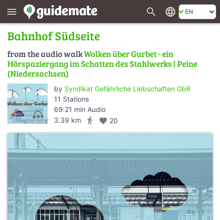
search
language
menu
Bahnhof Südseite
from the audio walk
Wolken über Gurbet - ein
Hörspaziergang im Schatten des Stahlwerks | Peine
(Niedersachsen)
by
Syndikat Gefährliche Liebschaften GbR
11 Stations
69:21 min Audio
directions_walk
3.39 km
favorite
20