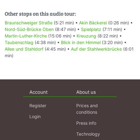
Other stops on this audio tour:
Braunschweiger Straße
(5:21 min) •
Akin Bäckerei
(0:26 min) •
Nord-Süd-Brücke Oben
(8:47 min) •
Spielplatz
(7:11 min) •
Martin-Luther-Kirche
(15:06 min) •
Kreuzung
(8:22 min) •
Taubenschlag
(4:38 min) •
Blick in den Himmel
(3:20 min) •
Allee und Stahldorf
(4:45 min) •
Auf der Stahlwerkbrücke
(6:01
min)
Account
About us
Register
Prices and
conditions
Login
Press info
Technology