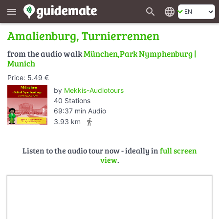
search
language
menu
Amalienburg, Turnierrennen
from the audio walk
München,Park Nymphenburg |
Munich
Price: 5.49 €
by
Mekkis-Audiotours
40 Stations
69:37 min Audio
directions_walk
3.93 km
Listen to the audio tour now - ideally in
full screen
view
.