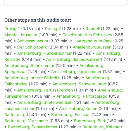
Other stops on this audio tour:
Prolog 1
(0:15 min) •
Prolog 2
(1:28 min) •
Rondell
(1:22 min) •
Marstall-Museum
(1:09 min) •
Geschichte des Schlosses
(2:55
min) •
Schlossmuseum
(3:07 min) •
Übergang zum Park
(0:25
min) •
Der Schloßpark
(3:04 min) •
Amalienburg,aussen
(3:38
min) •
Amalienburg, Hundekammer
(1:22 min) •
Amalienburg,
Retirade
(0:48 min) •
Amalienburg, Blaues Kabinett
(1:13 min) •
Amalienburg, Ruhezimmer
(1:50 min) •
Amalienburg,
Spiegelsaal
(1:26 min) •
Amalienburg, Jagdzimmer
(1:37 min) •
Amalienburg, untere Bildreihe
(1:28 min) •
Amalienburg,
Falkenbeize
(1:26 min) •
Amalienburg, Schwere Jagd
(0:57
min) •
Amalienburg, Karusselrennen
(1:34 min) •
Amalienburg,
Turnierrennen
(0:56 min) •
Amalienburg, Parforcejagd
(0:59
min) •
Amalienburg, Stiefelwechsel
(1:21 min) •
Amalienburg,
Fasanenzimmer
(1:15 min) •
Amalienburg, Küche
(2:16 min) •
Badenburg
(2:40 min) •
Badenburg, Festsaal
(1:43 min) •
Badenburg, Vorzimmer
(0:56 min) •
Badenburg, Bad
(1:50 min)
•
Badenburg, Schlafzimmer
(1:23 min) •
Badenburg, Kabinett