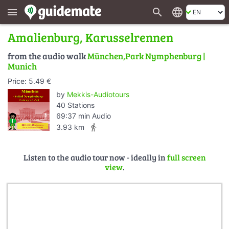
search
language
menu
Amalienburg, Karusselrennen
from the audio walk
München,Park Nymphenburg |
Munich
Price: 5.49 €
by
Mekkis-Audiotours
40 Stations
69:37 min Audio
directions_walk
3.93 km
Listen to the audio tour now - ideally in
full screen
view
.