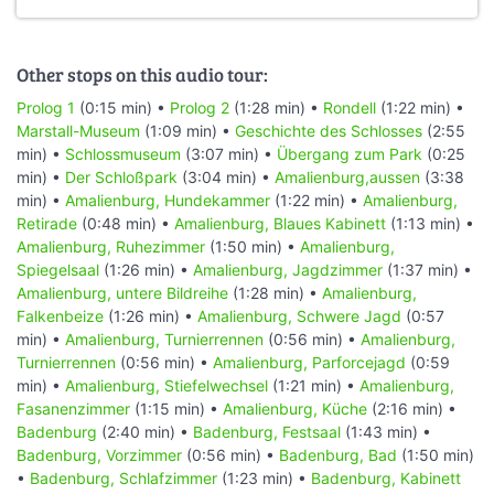
Other stops on this audio tour:
Prolog 1
(0:15 min) •
Prolog 2
(1:28 min) •
Rondell
(1:22 min) •
Marstall-Museum
(1:09 min) •
Geschichte des Schlosses
(2:55
min) •
Schlossmuseum
(3:07 min) •
Übergang zum Park
(0:25
min) •
Der Schloßpark
(3:04 min) •
Amalienburg,aussen
(3:38
min) •
Amalienburg, Hundekammer
(1:22 min) •
Amalienburg,
Retirade
(0:48 min) •
Amalienburg, Blaues Kabinett
(1:13 min) •
Amalienburg, Ruhezimmer
(1:50 min) •
Amalienburg,
Spiegelsaal
(1:26 min) •
Amalienburg, Jagdzimmer
(1:37 min) •
Amalienburg, untere Bildreihe
(1:28 min) •
Amalienburg,
Falkenbeize
(1:26 min) •
Amalienburg, Schwere Jagd
(0:57
min) •
Amalienburg, Turnierrennen
(0:56 min) •
Amalienburg,
Turnierrennen
(0:56 min) •
Amalienburg, Parforcejagd
(0:59
min) •
Amalienburg, Stiefelwechsel
(1:21 min) •
Amalienburg,
Fasanenzimmer
(1:15 min) •
Amalienburg, Küche
(2:16 min) •
Badenburg
(2:40 min) •
Badenburg, Festsaal
(1:43 min) •
Badenburg, Vorzimmer
(0:56 min) •
Badenburg, Bad
(1:50 min)
•
Badenburg, Schlafzimmer
(1:23 min) •
Badenburg, Kabinett