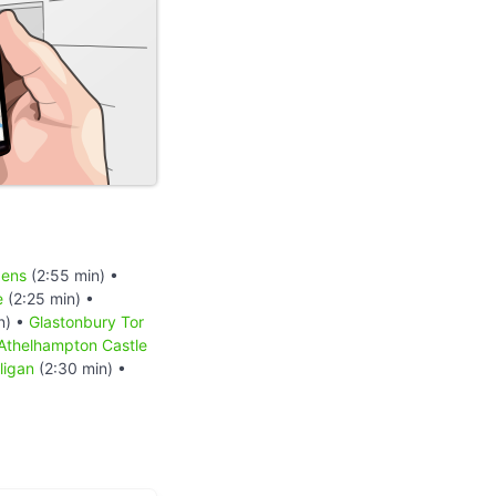
dens
(2:55 min) •
e
(2:25 min) •
n) •
Glastonbury Tor
Athelhampton Castle
ligan
(2:30 min) •