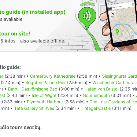
o guide (in installed app)
s available
tour on site!
 infos - also available offline.
dio guide:
er
(2:38 min) •
Canterbury Kathedrale
(2:58 min) •
Sissinghurst Gar
(2:14 min) •
Brighton Palace Pier
(2:56 min) •
Winchester Cathedral
n) •
Bath - Das römische Bad
(3:00 min) •
Hafen von Bristol
(2:35 mi
est
(2:40 min) •
Isle of Wight
(2:34 min) •
Bournemouth
(3:01 min) •
r
(2:37 min) •
Plymouth Harbour
(2:58 min) •
The Lost Gardens of He
 min) •
Tate Gallery St. Ives
(2:34 min) •
Tintagel Castle
(3:11 min)
audio tours nearby: