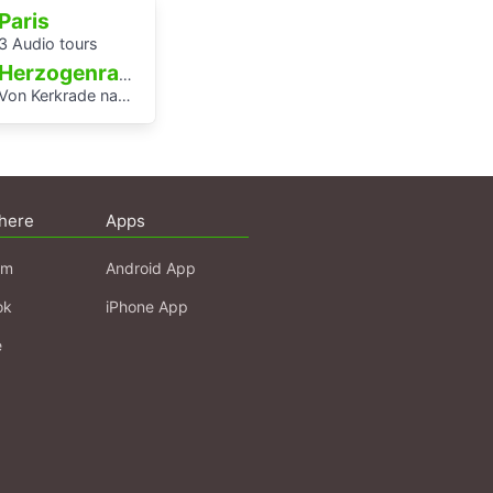
Paris
3 Audio tours
Herzogenrath
Von Kerkrade nach Setterich
here
Apps
am
Android App
ok
iPhone App
e