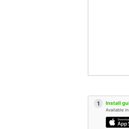
1
Install g
Available i