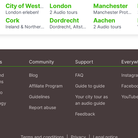
London
Manchester
City of Westminster
London erleben!
2 Audio tours
Manchester Protests
Cork
Dordrecht
Aachen
Ireland & Northern Ireland complete
Dordrecht, Altstadt
2 Audio tours
s
Community
Support
Everyw
nd
Blog
FAQ
Instagr
ns
Affiliate Program
Guide to guide
Facebo
fo
Guidelines
Your city tour as
YouTub
ogy
an audio guide
Report abuse
Feedback
Terms and conditions
|
Privacy
|
Legal notice