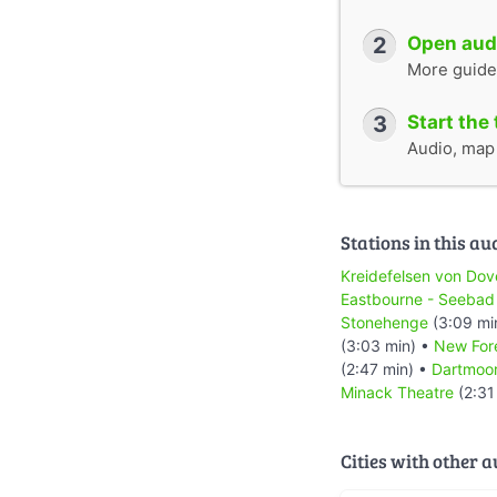
2
Open audi
More guide
3
Start the 
Audio, map &
Stations in this au
Kreidefelsen von Dov
Eastbourne - Seebad
Stonehenge
(3:09 mi
(3:03 min) •
New For
(2:47 min) •
Dartmoo
Minack Theatre
(2:31
Cities with other 