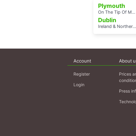
Plymouth
On The Tip Of My Tongue: Listening Journeys
Dublin
Ireland & Northern Ireland complete
Account
About u
Register
Prices a
conditio
Login
Press in
Technol