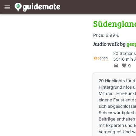
menu
Südenglan
Price: 6.99 €
Audio walk by
geo
20 Stations
55:16 min 
directions_car
favorite
9
20 Highlights für d
Hintergrundinfos u
Mit den „Hör-Punk
eigene Faust entde
sich abgeschlossen
Sehenswürdigkeit o
Beiträge enthalten
mit Experten und 
Vergnügen! Und we