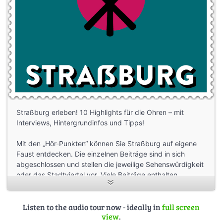
Straßburg erleben! 10 Highlights für die Ohren – mit
Interviews, Hintergrundinfos und Tipps!
Mit den „Hör-Punkten“ können Sie Straßburg auf eigene
Faust entdecken. Die einzelnen Beiträge sind in sich
abgeschlossen und stellen die jeweilige Sehenswürdigkeit
oder das Stadtviertel vor. Viele Beiträge enthalten
Interviewausschnitte aus Gesprächen mit Einwohnern und
Experten:
Wir wünschen Ihnen viel Vergnügen,
Listen to the audio tour now - ideally in
full screen
view
.