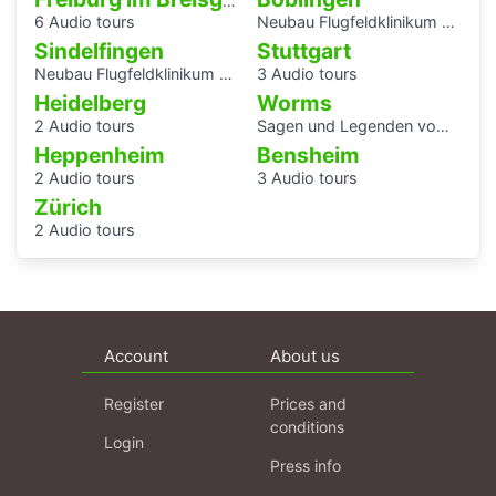
Freiburg im Breisgau
6 Audio tours
Neubau Flugfeldklinikum - Erlebe das Krankenhaus von morgen
Sindelfingen
Stuttgart
Neubau Flugfeldklinikum - Erlebe das Krankenhaus von morgen
3 Audio tours
Heidelberg
Worms
2 Audio tours
Sagen und Legenden vom Rhein
Heppenheim
Bensheim
2 Audio tours
3 Audio tours
Zürich
2 Audio tours
Account
About us
Register
Prices and
conditions
Login
Press info