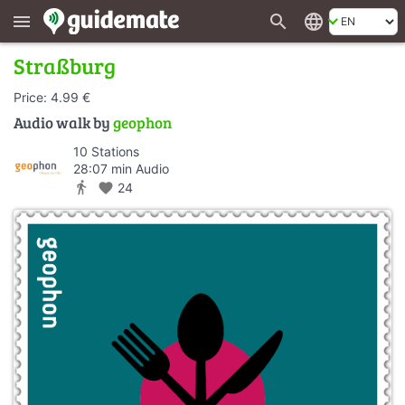
search
language
menu
Straßburg
Price: 4.99 €
Audio walk by
geophon
10 Stations
28:07 min Audio
directions_walk
favorite
24