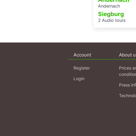
Andernach
Siegburg
2 Audio tours
Account
About u
Register
Prices a
conditio
Login
Press in
Technol