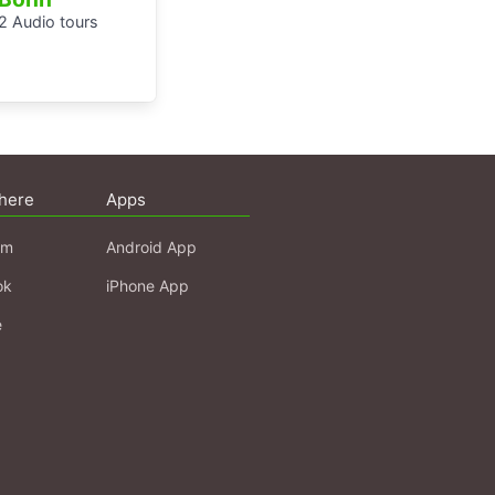
2 Audio tours
here
Apps
am
Android App
ok
iPhone App
e