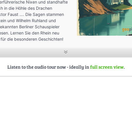
erführerische Nixen und standhafte
ch in die Höhle des Drachen
tor Faust …. Die Sagen stammen
ein und Wilhelm Ruhland und
kannten Berliner Schauspieler
esen. Lernen Sie den Rhein neu
 für die besonderen Geschichten!
on - Urlaub im Ohr
Minuten
Listen to the audio tour now - ideally in
full screen view
.