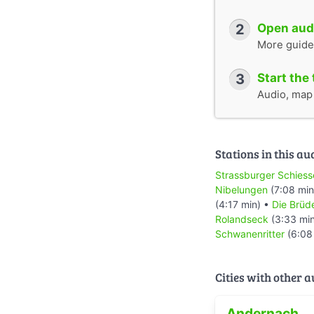
2
Open audi
More guide
3
Start the 
Audio, map &
Stations in this au
Strassburger Schiess
Nibelungen
(7:08 min
(4:17 min) •
Die Brüd
Rolandseck
(3:33 mi
Schwanenritter
(6:08
Cities with other 
Andernach