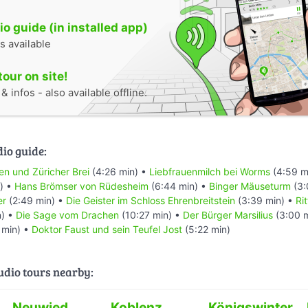
o guide (in installed app)
s available
tour on site!
 infos - also available offline.
dio guide:
en und Züricher Brei
(4:26 min) •
Liebfrauenmilch bei Worms
(4:59 m
) •
Hans Brömser von Rüdesheim
(6:44 min) •
Binger Mäuseturm
(3:
er
(2:49 min) •
Die Geister im Schloss Ehrenbreitstein
(3:39 min) •
Ri
n) •
Die Sage vom Drachen
(10:27 min) •
Der Bürger Marsilius
(3:00 
 min) •
Doktor Faust und sein Teufel Jost
(5:22 min)
audio tours nearby:
Neuwied
Koblenz
Königswinter