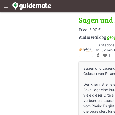
menu
Sagen und
Price: 6.90 €
Audio walk by
geo
13 Stations
65:37 min 
directions_walk
favorite
1
Sagen und Legend
Gelesen von Rolan
Der Rhein ist eine 
Ecke liegt eine Bur
viele dieser Orte 
verbunden. Lausc
vom Rhein: Es gibt
die begeistert für