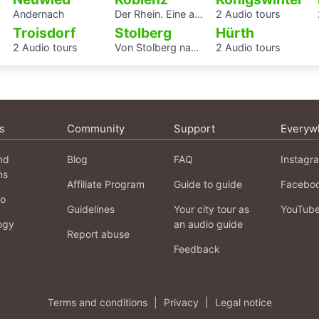
Andernach
Der Rhein. Eine akustische Reise von Basel bis Rotterdam
2 Audio tours
Troisdorf
Stolberg
Hürth
2 Audio tours
Von Stolberg nach Kohlscheid
2 Audio tours
s
Community
Support
Everyw
nd
Blog
FAQ
Instagr
ns
Affiliate Program
Guide to guide
Facebo
fo
Guidelines
Your city tour as
YouTub
ogy
an audio guide
Report abuse
Feedback
Terms and conditions
|
Privacy
|
Legal notice