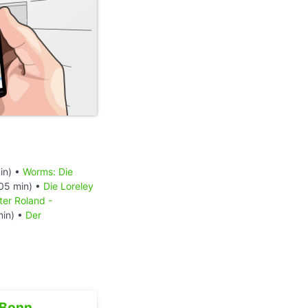
in) •
Worms: Die
05 min) •
Die Loreley
tter Roland -
min) •
Der
Bonn