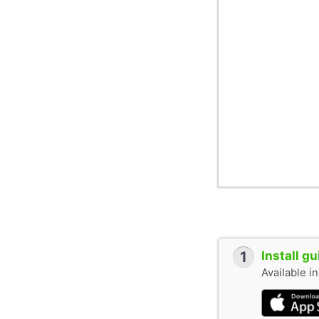
1
Install g
Available i