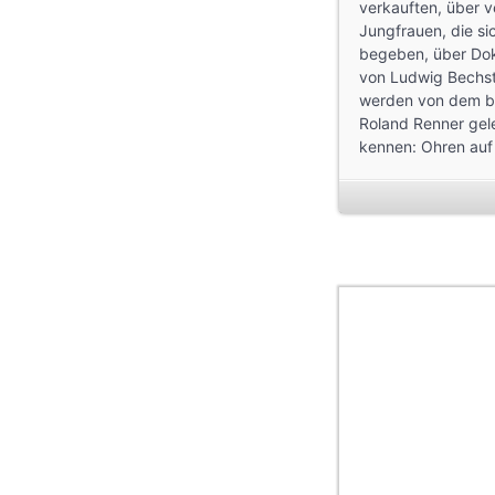
verkauften, über v
Jungfrauen, die si
begeben, über Dok
von Ludwig Bechst
werden von dem be
Roland Renner gel
kennen: Ohren auf
Produktion: geoph
Spielzeit: ca. 65 