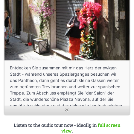
Entdecken Sie zusammen mit mir das Herz der ewigen
Stadt - während unseres Spazierganges besuchen wir
das Pantheon, dann geht es durch kleine Gassen weiter
zum berühmten Trevibrunnen und weiter zur spanischen
Treppe. Zum Abschluss empfängt Sie “der Salon” der
Stadt, die wunderschöne Piazza Navona, auf der Sie
gemütlich schlendern und das dolce vita hautnah erleben
können. Viel Spaß und arrivederci a Roma, Ihre guida Dr.
Andrea Hindrichs
Listen to the audio tour now - ideally in
full screen
view
.