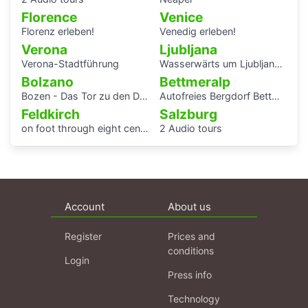
Florence
Venice
Florenz erleben!
Venedig erleben!
Verona
Ljubljana
Verona-Stadtführung
Wasserwärts um Ljubljana (Laibach)
Bolzano
Bettmeralp
Bozen - Das Tor zu den Dolomiten
Autofreies Bergdorf Bettmeralp
Feldkirch
Salzburg
on foot through eight centuries
2 Audio tours
Account
About us
Register
Prices and
conditions
Login
Press info
Technology