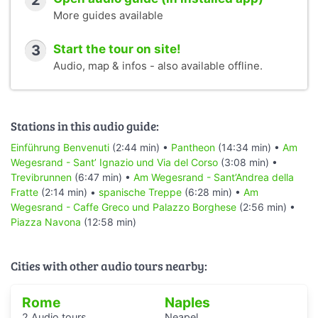
2
More guides available
3
Start the tour on site!
Audio, map & infos - also available offline.
Stations in this audio guide:
Einführung Benvenuti
(2:44 min) •
Pantheon
(14:34 min) •
Am
Wegesrand - Sant’ Ignazio und Via del Corso
(3:08 min) •
Trevibrunnen
(6:47 min) •
Am Wegesrand - Sant’Andrea della
Fratte
(2:14 min) •
spanische Treppe
(6:28 min) •
Am
Wegesrand - Caffe Greco und Palazzo Borghese
(2:56 min) •
Piazza Navona
(12:58 min)
Cities with other audio tours nearby:
Rome
Naples
2 Audio tours
Neapel