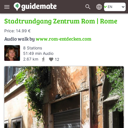
search
language
menu
Stadtrundgang Zentrum Rom | Rome
Price: 14.99 €
Audio walk by
www.rom-entdecken.com
8 Stations
51:49 min Audio
directions_walk
2.67 km
favorite
12