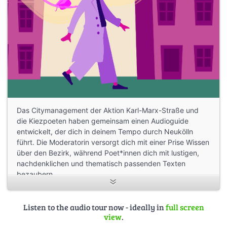
Das Citymanagement der Aktion Karl-Marx-Straße und
die Kiezpoeten haben gemeinsam einen Audioguide
entwickelt, der dich in deinem Tempo durch Neukölln
führt. Die Moderatorin versorgt dich mit einer Prise Wissen
über den Bezirk, während Poet*innen dich mit lustigen,
nachdenklichen und thematisch passenden Texten
bezaubern.
Mit Texten und Songs von Tanasgol Sabbagh, Stefan
Unser, Veronika Rieger, Carl Yusuf Rieger, Aron Boks, Liuz
Listen to the audio tour now - ideally in
full screen
view
.
und Sadi da Kid.