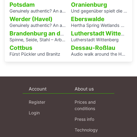
Potsdam
Oranienburg
Genuinely authentic? An audio walk through the centre of Potsdam
Und gegenüber spielt die Blaskapelle
Werder (Havel)
Eberswalde
Genuinely authentic? An audio walk through the centre of Potsdam
Hertha Spring Wetlands Hike
Brandenburg an der Havel
Lutherstadt Wittenberg
Spinne, Seide, Stahl – Arbeit und Kunst in Brandenburg.
Lutherstadt Wittenberg
Cottbus
Dessau-Roßlau
Fürst Pückler und Branitz
Audio walk around the Houses with Balcony Access of the Bauhaus settlement
Account
About us
Register
Prices and
conditions
Login
Press info
Technology