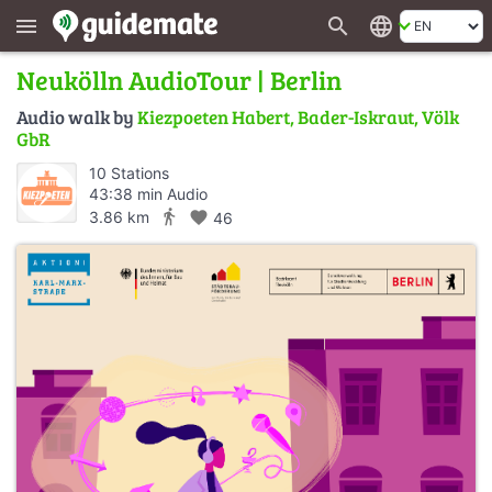
search
language
menu
Neukölln AudioTour | Berlin
Audio walk by
Kiezpoeten Habert, Bader-Iskraut, Völk
GbR
10 Stations
43:38 min Audio
directions_walk
3.86 km
favorite
46