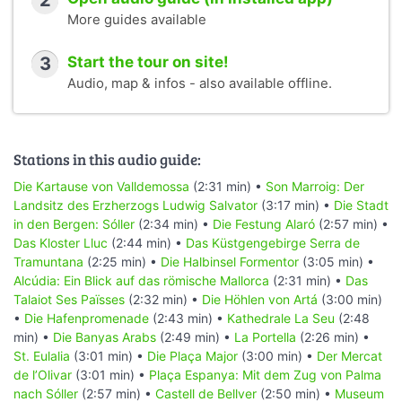
2
More guides available
3
Start the tour on site!
Audio, map & infos - also available offline.
Stations in this audio guide:
Die Kartause von Valldemossa
(2:31 min) •
Son Marroig: Der
Landsitz des Erzherzogs Ludwig Salvator
(3:17 min) •
Die Stadt
in den Bergen: Sóller
(2:34 min) •
Die Festung Alaró
(2:57 min) •
Das Kloster Lluc
(2:44 min) •
Das Küstgengebirge Serra de
Tramuntana
(2:25 min) •
Die Halbinsel Formentor
(3:05 min) •
Alcúdia: Ein Blick auf das römische Mallorca
(2:31 min) •
Das
Talaiot Ses Païsses
(2:32 min) •
Die Höhlen von Artá
(3:00 min)
•
Die Hafenpromenade
(2:43 min) •
Kathedrale La Seu
(2:48
min) •
Die Banyas Arabs
(2:49 min) •
La Portella
(2:26 min) •
St. Eulalia
(3:01 min) •
Die Plaça Major
(3:00 min) •
Der Mercat
de l’Olivar
(3:01 min) •
Plaça Espanya: Mit dem Zug von Palma
nach Sóller
(2:57 min) •
Castell de Bellver
(2:50 min) •
Museum