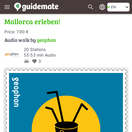
search
language
menu
Mallorca erleben!
Price: 7.90 €
Audio walk by
geophon
20 Stations
55:53 min Audio
directions_car
favorite
3