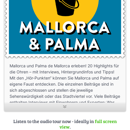
Mallorca und Palma de Mallorca erleben! 20 Highlights für
die Ohren – mit Interviews, Hintergrundinfos und Tipps!
Mit den „Hör-Punkten“ können Sie Mallorca und Palma auf
eigene Faust entdecken. Die einzelnen Beiträge sind in
sich abgeschlossen und stellen die jeweilige
Sehenswürdigkeit oder das Stadtviertel vor. Viele Beiträge
enthalten Interviews mit Einwohnern und Experten: Was
bedeutete der Hafen für die Entwicklung von Palma und
wo gibt es wunderbare Tapas zu essen? Was hat es mit
der schwarzen Madonna im Kloster Lluc auf sich, wo kann
Listen to the audio tour now - ideally in
full screen
view
.
man das römische Mallorca entdecken ? Wir wünschen