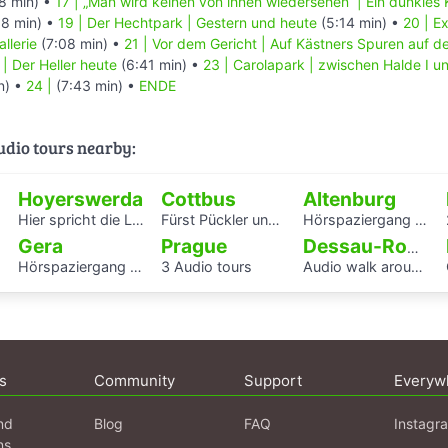
8 min) •
17 | „Man wird keinen von ihnen wiedersehen“ | Ein dunkles 
8 min) •
19 | Der Hechtpark | Gestern und heute
(5:14 min) •
20 | E
llerie
(7:08 min) •
21 | Vor dem Gericht | Auf Kästners Spuren auf d
 | Der Heller heute
(6:41 min) •
23 | Carolapark | zwischen Halde I u
n) •
24 |
(7:43 min) •
ENDE
audio tours nearby:
Hoyerswerda
Cottbus
Altenburg
Hier spricht die Landschaft
Fürst Pückler und Branitz
Hörspaziergang Jüdische Geschichte in Altenburg
Gera
Prague
Dessau-Roßlau
Hörspaziergang Jüdisches Leben und jüdische Geschichte in Gera
3 Audio tours
Audio walk around the Houses with Balcony Access of the Bauhaus settlement
G
s
Community
Support
Everyw
nd
Blog
FAQ
Instagr
ns