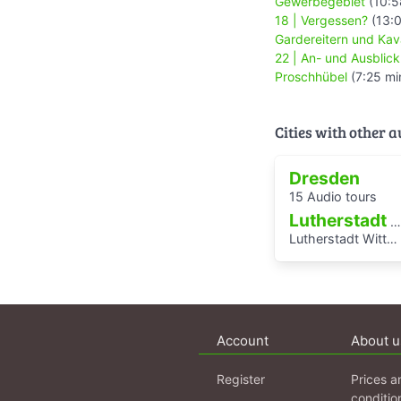
Gewerbegebiet
(10:5
18 | Vergessen?
(13:0
Gardereitern und Kava
22 | An- und Ausblick
Proschhübel
(7:25 mi
Cities with other 
Dresden
15 Audio tours
Lutherstadt Wittenberg
Lutherstadt Wittenberg
Account
About u
Register
Prices a
conditio