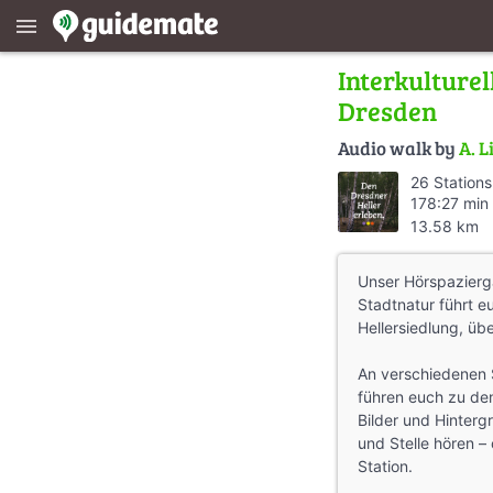
menu
Interkulture
Dresden
Audio walk by
A. L
26 Stations
178:27 min
dir
13.58 km
Unser Hörspazierga
Stadtnatur führt 
Hellersiedlung, übe
An verschiedenen S
führen euch zu den
Bilder und Hintergr
und Stelle hören 
Station.