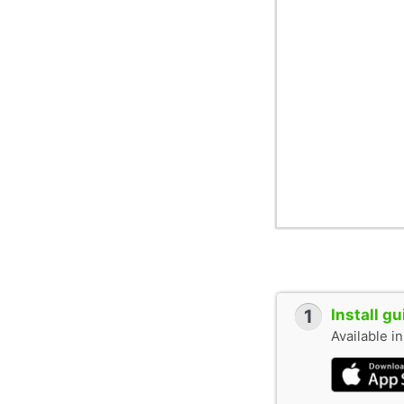
1
Install g
Available i