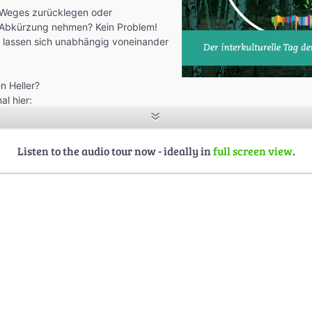
s Weges zurücklegen oder
 Abkürzung nehmen? Kein Problem!
e lassen sich unabhängig voneinander
n Heller?
al hier:
rleben.com
Listen to the audio tour now - ideally in
full screen view
.