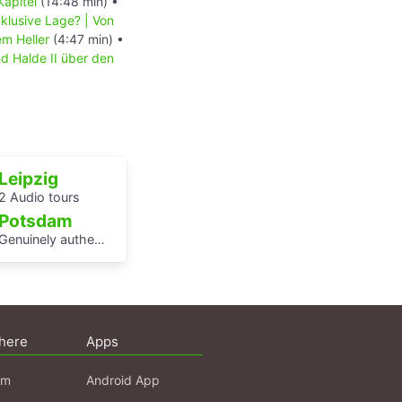
Kapitel
(14:48 min) •
xklusive Lage? | Von
em Heller
(4:47 min) •
nd Halde II über den
Leipzig
2 Audio tours
Potsdam
enuinely authentic? An audio walk through the centre of Potsdam
here
Apps
am
Android App