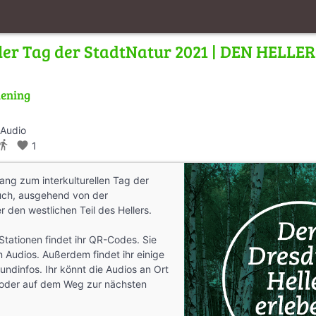
ller Tag der StadtNatur 2021 | DEN HELLE
iening
 Audio
ections_walk
favorite
1
ng zum interkulturellen Tag der
euch, ausgehend von der
r den westlichen Teil des Hellers.
tationen findet ihr QR-Codes. Sie
 Audios. Außerdem findet ihr einige
undinfos. Ihr könnt die Audios an Ort
– oder auf dem Weg zur nächsten