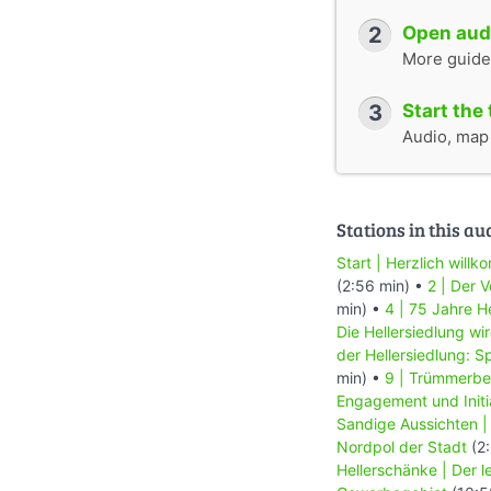
2
Open audi
More guide
3
Start the 
Audio, map &
Stations in this au
Start | Herzlich willk
(2:56 min) •
2 | Der 
min) •
4 | 75 Jahre H
Die Hellersiedlung wi
der Hellersiedlung: 
min) •
9 | Trümmerber
Engagement und Initi
Sandige Aussichten | 
Nordpol der Stadt
(2:
Hellerschänke | Der l