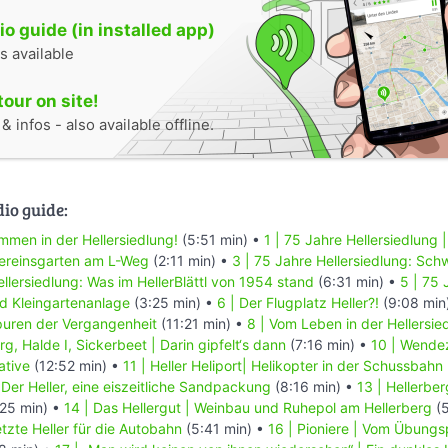
o guide (in installed app)
s available
tour on site!
 infos - also available offline.
dio guide:
ommen in der Hellersiedlung!
(5:51 min) •
1 | 75 Jahre Hellersiedlung 
Vereinsgarten am L-Weg
(2:11 min) •
3 | 75 Jahre Hellersiedlung: Sch
ellersiedlung: Was im HellerBlättl von 1954 stand
(6:31 min) •
5 | 75 
rd Kleingartenanlage
(3:25 min) •
6 | Der Flugplatz Heller?!
(9:08 min
Spuren der Vergangenheit
(11:21 min) •
8 | Vom Leben in der Hellersie
g, Halde I, Sickerbeet | Darin gipfelt‘s dann
(7:16 min) •
10 | Wendez
ative
(12:52 min) •
11 | Heller Heliport| Helikopter in der Schussbahn
Der Heller, eine eiszeitliche Sandpackung
(8:16 min) •
13 | Hellerber
25 min) •
14 | Das Hellergut | Weinbau und Ruhepol am Hellerberg
(5
etzte Heller für die Autobahn
(5:41 min) •
16 | Pioniere | Vom Übungs