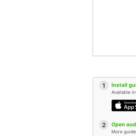
1
Install g
Available i
2
Open audi
More guide