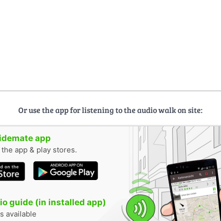
Or use the app for listening to the audio walk on site:
uidemate app
n the app & play stores.
o guide (in installed app)
s available