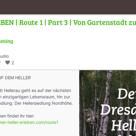
EN | Route 1 | Part 3 | Von Gartenstadt z
iening
Audio
s_walk
favorite
2
UF DEM HELLER
t Hellerau geht es auf der nächsten
 einzigartigen Lebensraum, hin zur
edlung: Der Hellersiedlung Nordhöhe.
en findet ihr hier:
ner-heller-erleben.com/route1