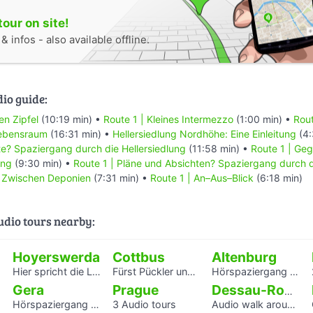
tour on site!
 infos - also available offline.
dio guide:
en Zipfel
(10:19 min) •
Route 1 | Kleines Intermezzo
(1:00 min) •
Rout
Lebensraum
(16:31 min) •
Hellersiedlung Nordhöhe: Eine Einleitung
(4:
e? Spaziergang durch die Hellersiedlung
(11:58 min) •
Route 1 | Ge
ung
(9:30 min) •
Route 1 | Pläne und Absichten? Spaziergang durch d
| Zwischen Deponien
(7:31 min) •
Route 1 | An–Aus–Blick
(6:18 min)
audio tours nearby:
Hoyerswerda
Cottbus
Altenburg
Hier spricht die Landschaft
Fürst Pückler und Branitz
Hörspaziergang Jüdische Geschichte in Altenburg
Gera
Prague
Dessau-Roßlau
Hörspaziergang Jüdisches Leben und jüdische Geschichte in Gera
3 Audio tours
Audio walk around the Houses with Balcony Access of the Bauhaus settlement
G