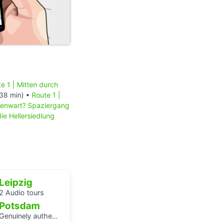
e 1 | Mitten durch
38 min) •
Route 1 |
genwart? Spaziergang
ie Hellersiedlung
Leipzig
2 Audio tours
Potsdam
enuinely authentic? An audio walk through the centre of Potsdam