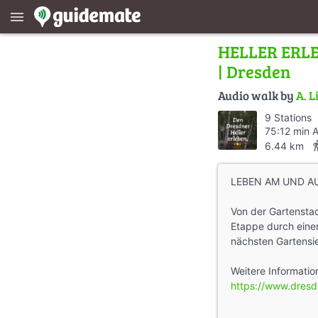
menu
HELLER ERLEB
| Dresden
Audio walk by
A. L
9 Stations
75:12 min 
direction
6.44 km
LEBEN AM UND A
Von der Gartenstad
Etappe durch einen
nächsten Gartensi
Weitere Information
https://www.dresd