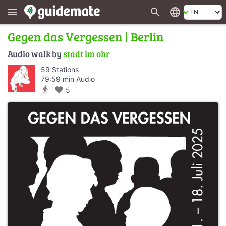
search
language
menu
Gegen das Vergessen | Berlin
Audio walk by
stadt im ohr
59 Stations
79:59 min Audio
directions_walk
favorite
5