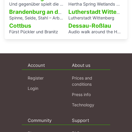
Und gegenüber spielt die Blaskapelle
Hertha Spring Wetlands Hike
Brandenburg an der Havel
Lutherstadt Wittenberg
Spinne, Seide, Stahl – Arbeit und Kunst in Brandenburg.
Lutherstadt Wittenberg
Cottbus
Dessau-Roßlau
Fürst Pückler und Branitz
Audio walk around the Houses with Balcony Access of the Bauhaus settlement
Account
About us
Register
Prices and
conditions
Login
Press info
Technology
Community
Support