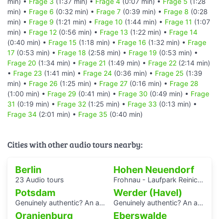
min) •
Frage 3
(1:37 min) •
Frage 4
(0:07 min) •
Frage 5
(1:28
min) •
Frage 6
(0:32 min) •
Frage 7
(0:39 min) •
Frage 8
(0:28
min) •
Frage 9
(1:21 min) •
Frage 10
(1:44 min) •
Frage 11
(1:07
min) •
Frage 12
(0:56 min) •
Frage 13
(1:22 min) •
Frage 14
(0:40 min) •
Frage 15
(1:18 min) •
Frage 16
(1:32 min) •
Frage
17
(0:53 min) •
Frage 18
(2:58 min) •
Frage 19
(0:53 min) •
Frage 20
(1:34 min) •
Frage 21
(1:49 min) •
Frage 22
(2:14 min)
•
Frage 23
(1:41 min) •
Frage 24
(0:36 min) •
Frage 25
(1:39
min) •
Frage 26
(1:25 min) •
Frage 27
(0:16 min) •
Frage 28
(1:00 min) •
Frage 29
(0:41 min) •
Frage 30
(0:49 min) •
Frage
31
(0:19 min) •
Frage 32
(1:25 min) •
Frage 33
(0:13 min) •
Frage 34
(2:01 min) •
Frage 35
(0:40 min)
Cities with other audio tours nearby:
Berlin
Hohen Neuendorf
23 Audio tours
Frohnau - Laufpark Reinickendorf
Potsdam
Werder (Havel)
Genuinely authentic? An audio walk through the centre of Potsdam
Genuinely authentic? An audio walk through the centre of Potsdam
Oranienburg
Eberswalde