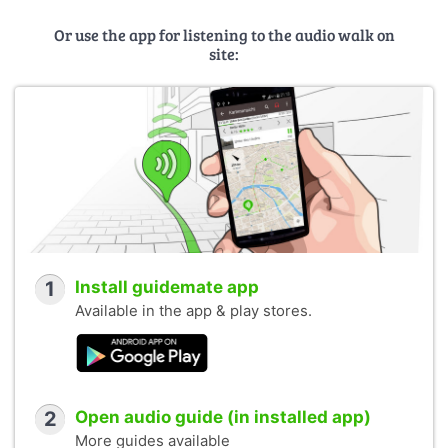
Veranstalterin:
Kommunale Erziehungs- und
Familienberatungsstelle Treptow-Köpenick
Or use the app for listening to the audio walk on
site:
1
Install guidemate app
Available in the app & play stores.
2
Open audio guide (in installed app)
More guides available