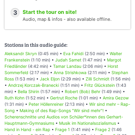
3
Start the tour on site!
Audio, map & infos - also available offline.
Stations in this audio guide:
Aleksandr Skryn
(0:45 min) •
Eva Fahidi
(2:50 min) •
Walter
Frankenstein
(1:10 min) •
Judah Samet
(1:47 min) •
Margot
Friedländer
(4:42 min) •
Tamar Landau
(2:06 min) •
Horst
Sommerfeld
(2:17 min) •
Anna Strishkowa
(2:11 min) •
Stephan
Ross
(1:53 min) •
Jack Eljon
(2:29 min) •
Zilli Schmidt
(1:56 min)
•
Andrzej Korczak-Branecki
(1:51 min) •
Fritz Glückstein
(1:43
min) •
Bella Shirin
(1:57 min) •
Robert (Bob) Behr
(1:49 min) •
Ruth Kohn
(1:52 min) •
Gertrut Roche
(1:01 min) •
Amira Gezow
(1:31 min) •
Peter Höllenreiner
(2:13 min) •
Wir sind mehr – Rap-
Song
•
Making of des Rap-Songs "Wir sind mehr"!
•
Scherenschnitte und Audios von Schüler*innen des Gerhart-
Hauptmann-Gymnasiums
•
Musik im Nationalsozialismus
•
Hand in Hand - ein Rap
•
Frage 1
(1:41 min) •
Frage 2
(1:46