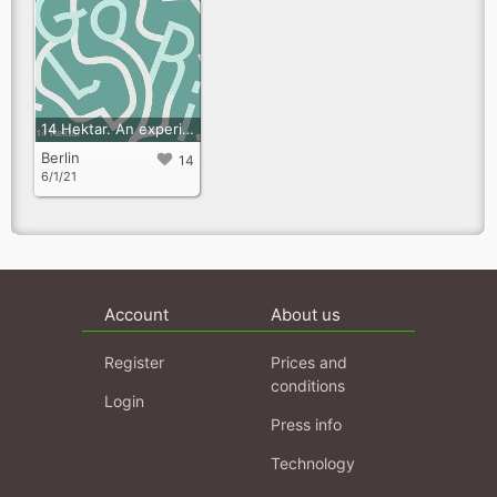
14 Hektar. An experiental audio walk through Görlitzer Park on community, transformation and environmental justice
Berlin
14
6/1/21
Account
About us
Register
Prices and
conditions
Login
Press info
Technology