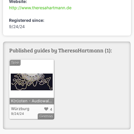
Website:
http://www.theresahartmann.de
Registered since:
9/24/24
Published guides by TheresaHartmann (1):
free
K(n)oten - Audiowalks zu den Wasserflüssen der Stadt
Würzburg
4
9/24/24
German