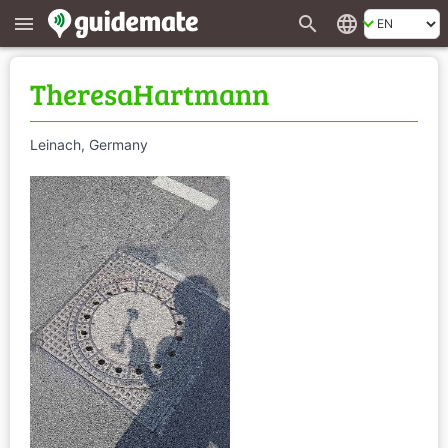
search
language
menu
TheresaHartmann
Leinach, Germany