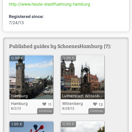
http://www.heute-stadtfuehrung.hamburg
Registered since:
7/24/13
Published guides by SchoenesHamburg (7):
0.99 €
3.99 €
Hamburg
Lutherstadt Wittenberg
Hamburg
Wittenberg
11
13
8/2/13
8/28/13
German
German
1.99 €
0.99 €