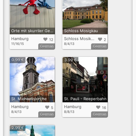
Orte mit skurriler Geschichte (OSG)
Schloss Mosigkau
Hamburg
Schloss Mosikgkau bei Dessau
12
2
11/16/15
8/4/13
German
German
0.99 €
3.99 €
St. Michaeliskirche
St. Pauli - Reeperbahn
Hamburg
Hamburg
5
16
8/4/13
8/8/13
German
German
2.99 €