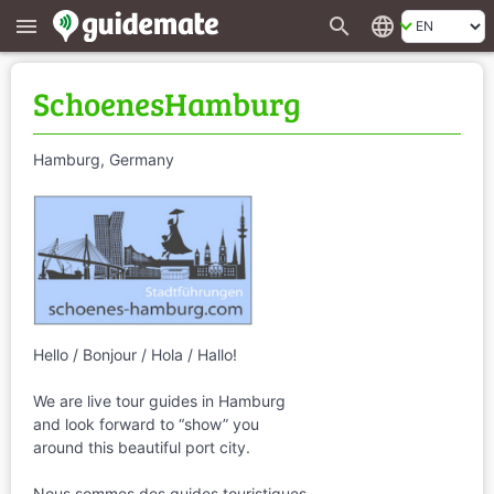
search
language
menu
SchoenesHamburg
Hamburg, Germany
Hello / Bonjour / Hola / Hallo!
We are live tour guides in Hamburg
and look forward to “show” you
around this beautiful port city.
Nous sommes des guides touristiques