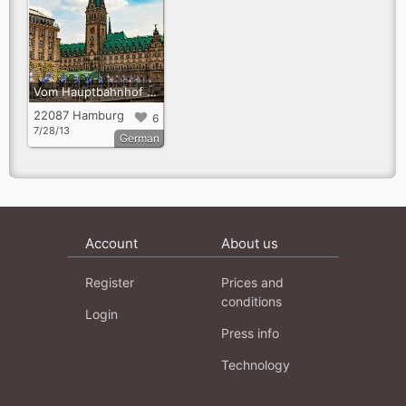
Vom Hauptbahnhof über die Mönckebergstrasse zum Rathaus
22087 Hamburg
6
7/28/13
German
Account
About us
Register
Prices and
conditions
Login
Press info
Technology