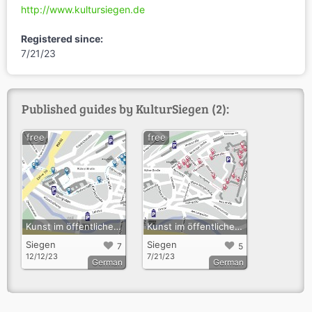
http://www.kultursiegen.de
Registered since:
7/21/23
Published guides by KulturSiegen (2):
free
free
Kunst im öffentlichen Raum in Siegen - Die "blaue" Tour
Kunst im öffentlichen Raum in Siegen - Die "rosa" Tour
Siegen
Siegen
7
5
12/12/23
7/21/23
German
German