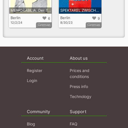
MEMORABILIA. Der Trümmerberg Marienhöhe. Ein akustischer Rundgang.
SPEKTAKEL ZWISCHEN KAFFEEKÜCHE UND KLASSENKAMPF
Berlin
Berlin
6
9
12/2/24
8/30/23
German
German
Account
About us
Register
Prices and
conditions
Login
Press info
Technology
Community
Support
Blog
FAQ