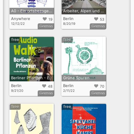
A0 - Ein ortsbezogenes Hörspiel an der Autobahn
Arbeiter, Alpen und Attrappen - ein Audiowalk über die Berliner Gewerbeausstellung von 1896
Anywhere
Berlin
19
53
12/12/22
8/20/19
German
German
free
free
Berliner Pflanzen - Ein Audiowalk durch die Gärten der Welt
Grüne Spuren
Berlin
Berlin
48
70
9/21/20
2/11/22
German
German
free
free