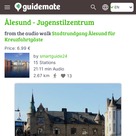
search
language
menu
Ålesund - Jugenstilzentrum
from the audio walk
Stadtrundgang Ålesund für
Kreuzfahrtgäste
Price: 6.99 €
by
smartguide24
15 Stations
21:11 min Audio
directions_walk
2.67 km
favorite
13