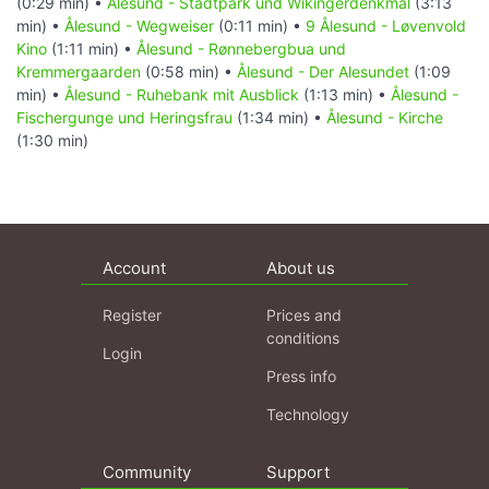
(0:29 min) •
Ålesund - Stadtpark und Wikingerdenkmal
(3:13
min) •
Ålesund - Wegweiser
(0:11 min) •
9 Ålesund - Løvenvold
Kino
(1:11 min) •
Ålesund - Rønnebergbua und
Kremmergaarden
(0:58 min) •
Ålesund - Der Alesundet
(1:09
min) •
Ålesund - Ruhebank mit Ausblick
(1:13 min) •
Ålesund -
Fischergunge und Heringsfrau
(1:34 min) •
Ålesund - Kirche
(1:30 min)
Account
About us
Register
Prices and
conditions
Login
Press info
Technology
Community
Support