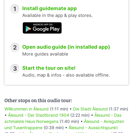
1
Install guidemate app
Available in the app & play stores.
2
Open audio guide (in installed app)
More guides available
3
Start the tour on site!
Audio, map & infos - also available offline.
Other stops on this audio tour:
Willkommen in Ålesund
(1:11 min) •
Die Stadt Ålesund
(1:37 min)
•
Ålesund - Der Stadtbrand 1904
(2:22 min) •
Ålesund - Das
schmalste Haus Norwegens
(1:40 min) •
Ålesund - Avisgutten
und Tusentrappene
(0:39 min) •
Ålesund - Aussichtspunkt