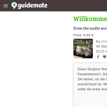
menu
Willkomm
from the audio wa
Price: 4.99 €
by
sma
45 Sta
52:21 
directions_walk
favorite
Diese Skulptur fin
Kassenbereich. Sie
Sie testen, ob di
ausreichend ist. W
sollte die erste A