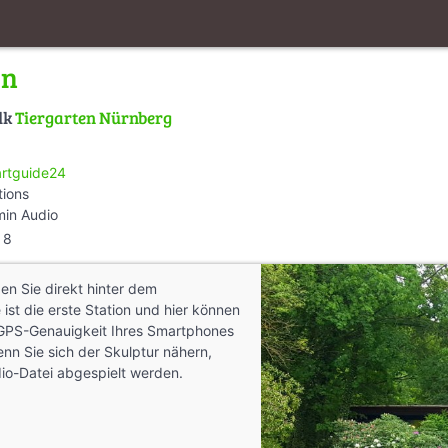
en
lk
Tiergarten Nürnberg
rtguide24
tions
min Audio
8
den Sie direkt hinter dem
 ist die erste Station und hier können
e GPS-Genauigkeit Ihres Smartphones
enn Sie sich der Skulptur nähern,
udio-Datei abgespielt werden.