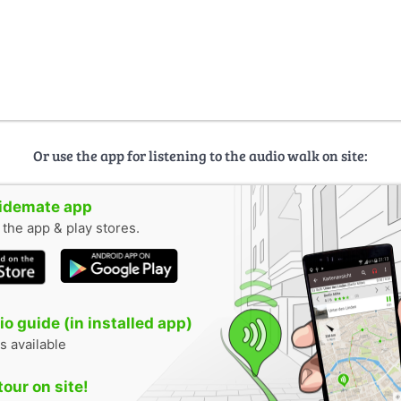
Or use the app for listening to the audio walk on site:
uidemate app
n the app & play stores.
o guide (in installed app)
s available
tour on site!