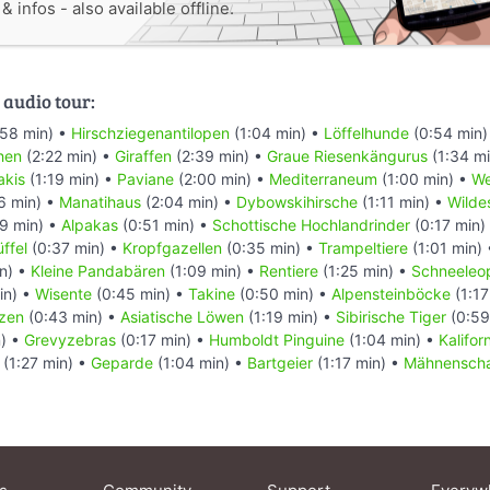
 infos - also available offline.
 audio tour:
58 min) •
Hirschziegenantilopen
(1:04 min) •
Löffelhunde
(0:54 min)
hen
(2:22 min) •
Giraffen
(2:39 min) •
Graue Riesenkängurus
(1:34 m
akis
(1:19 min) •
Paviane
(2:00 min) •
Mediterraneum
(1:00 min) •
We
6 min) •
Manatihaus
(2:04 min) •
Dybowskihirsche
(1:11 min) •
Wilde
9 min) •
Alpakas
(0:51 min) •
Schottische Hochlandrinder
(0:17 min)
ffel
(0:37 min) •
Kropfgazellen
(0:35 min) •
Trampeltiere
(1:01 min)
n) •
Kleine Pandabären
(1:09 min) •
Rentiere
(1:25 min) •
Schneeleo
in) •
Wisente
(0:45 min) •
Takine
(0:50 min) •
Alpensteinböcke
(1:17
tzen
(0:43 min) •
Asiatische Löwen
(1:19 min) •
Sibirische Tiger
(0:59
n) •
Grevyzebras
(0:17 min) •
Humboldt Pinguine
(1:04 min) •
Kalifo
(1:27 min) •
Geparde
(1:04 min) •
Bartgeier
(1:17 min) •
Mähnensch