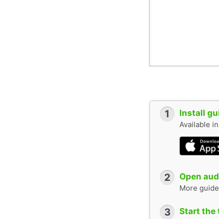
1
Install g
Available i
2
Open audi
More guide
3
Start the 