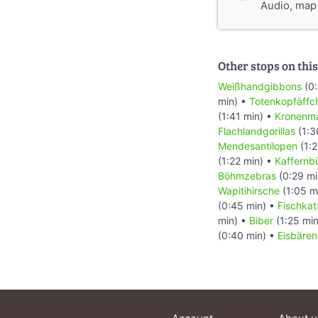
Audio, map &
Other stops on this
Weißhandgibbons
(0:
min) •
Totenkopfäffc
(1:41 min) •
Kronenm
Flachlandgorillas
(1:3
Mendesantilopen
(1:2
(1:22 min) •
Kaffernbü
Böhmzebras
(0:29 mi
Wapitihirsche
(1:05 m
(0:45 min) •
Fischka
min) •
Biber
(1:25 mi
(0:40 min) •
Eisbären