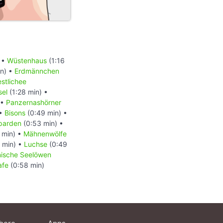
 •
Wüstenhaus
(1:16
in) •
Erdmännchen
stlichee
sel
(1:28 min) •
 •
Panzernashörner
 •
Bisons
(0:49 min) •
parden
(0:53 min) •
 min) •
Mähnenwölfe
 min) •
Luchse
(0:49
rnische Seelöwen
afe
(0:58 min)