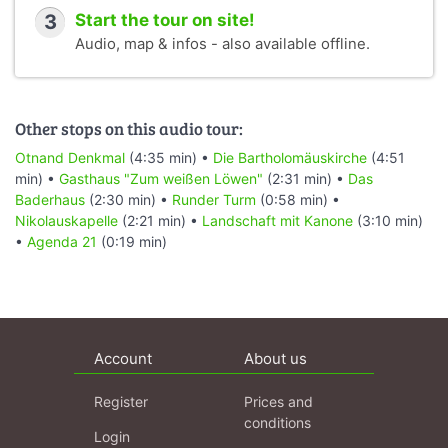
3
Start the tour on site!
Audio, map & infos - also available offline.
Other stops on this audio tour:
Otnand Denkmal
(4:35 min) •
Die Bartholomäuskirche
(4:51
min) •
Gasthaus "Zum weißen Löwen"
(2:31 min) •
Das
Baderhaus
(2:30 min) •
Runder Turm
(0:58 min) •
Nikolauskapelle
(2:21 min) •
Landschaft mit Kanone
(3:10 min)
•
Agenda 21
(0:19 min)
Account
About us
Register
Prices and
conditions
Login