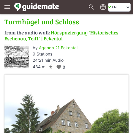
search
language
menu
Turmhügel und Schloss
from the audio walk
Hörspaziergang "Historisches
Eschenau, Teil1" | Eckental
by
Agenda 21 Eckental
9 Stations
24:21 min Audio
directions_walk
434 m
favorite
8