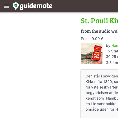
menu
St. Pauli K
from the audio wa
Price: 9.99 €
by
Ham
15 Sta
30:25 
3.3 km
Den står i skyggen
Kirken fra 1820, so
forlystelseskvarte
begyndelsen af de
kendt som “Hambur
en lille sandbakke,
område uden for H