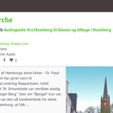
irche
lk
Audioguide: fra Hamborg til Altona og tilbage | Hamburg
borg-Guide.com
tions
min Audio
directions_walk
favorite
3
 af Hamborgs store kirker - St. Pauli
m har givet navn til
ret omkring Reeperbahn. Indtil
t 19. århundrede var området stadig
ger Berg”. Selv om “Bjerget” kun var
 var den så karakteristisk for dette
amborg, at folk …