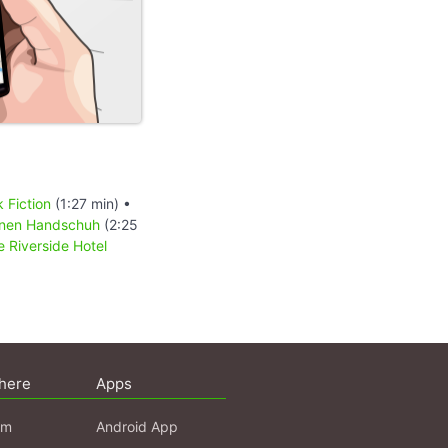
 Fiction
(1:27 min) •
nen Handschuh
(2:25
e Riverside Hotel
here
Apps
am
Android App