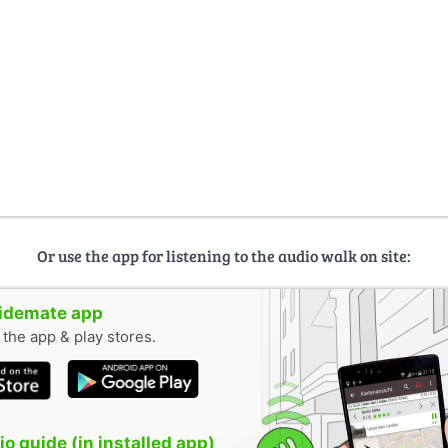
Or use the app for listening to the audio walk on site:
uidemate app
n the app & play stores.
o guide (in installed app)