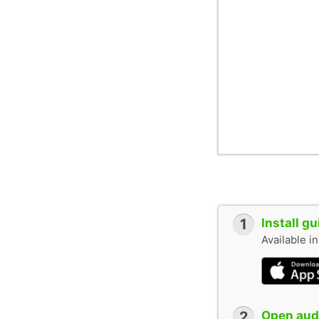
1
Install g
Available i
2
Open audi