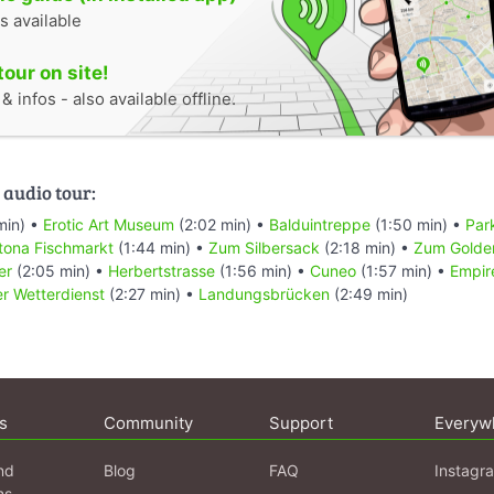
s available
tour on site!
 infos - also available offline.
 audio tour:
min) •
Erotic Art Museum
(2:02 min) •
Balduintreppe
(1:50 min) •
Park
tona Fischmarkt
(1:44 min) •
Zum Silbersack
(2:18 min) •
Zum Golde
er
(2:05 min) •
Herbertstrasse
(1:56 min) •
Cuneo
(1:57 min) •
Empir
r Wetterdienst
(2:27 min) •
Landungsbrücken
(2:49 min)
s
Community
Support
Everyw
nd
Blog
FAQ
Instagr
ns