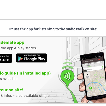
Or use the app for listening to the audio walk on site:
uidemate app
n the app & play stores.
o guide (in installed app)
s available
tour on site!
 infos - also available offline.