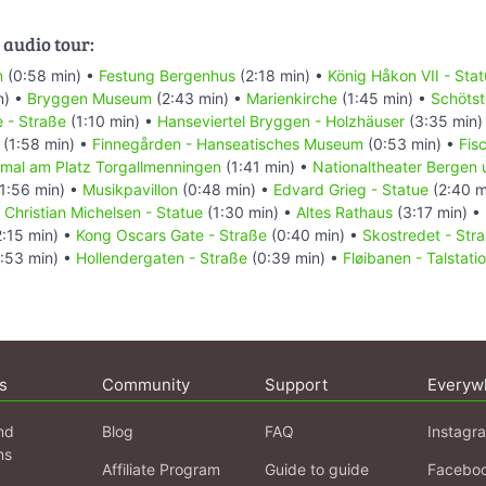
 audio tour:
n
(0:58 min) •
Festung Bergenhus
(2:18 min) •
König Håkon VII - Sta
n) •
Bryggen Museum
(2:43 min) •
Marienkirche
(1:45 min) •
Schötst
 - Straße
(1:10 min) •
Hanseviertel Bryggen - Holzhäuser
(3:35 min)
(1:58 min) •
Finnegården - Hanseatisches Museum
(0:53 min) •
Fis
mal am Platz Torgallmenningen
(1:41 min) •
Nationaltheater Bergen 
1:56 min) •
Musikpavillon
(0:48 min) •
Edvard Grieg - Statue
(2:40 m
•
Christian Michelsen - Statue
(1:30 min) •
Altes Rathaus
(3:17 min) •
:15 min) •
Kong Oscars Gate - Straße
(0:40 min) •
Skostredet - Str
:53 min) •
Hollendergaten - Straße
(0:39 min) •
Fløibanen - Talstati
s
Community
Support
Everyw
nd
Blog
FAQ
Instagr
ns
Affiliate Program
Guide to guide
Facebo