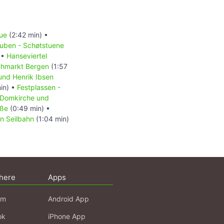
tue
(2:42 min) •
uben - Schøtstuene
 •
Hanseviertel
chmarkt Bergen
(1:57
und Henrik Ibsen
in) •
Festplassen -
Domkirche und
aße
(0:49 min) •
on Seilbahn
(1:04 min)
here
Apps
am
Android App
ok
iPhone App