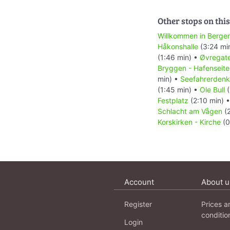
Other stops on this
Willkommen in Berge
Håkonshalle
(3:24 mi
(1:46 min) •
Øvregate
Bryggen - Hafenseite
min) •
Seefahrerdenk
(1:45 min) •
Ole Bull
(
Festplatz
(2:10 min) 
Schlacht am Vågen
(2
Korskirken - Kirche
(0
Account
About u
Register
Prices a
conditio
Login