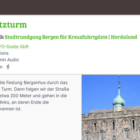
tzturm
lk
Stadtrundgang Bergen für Kreuzfahrtgäste | Hordaland
O-Guide GbR
tions
min Audio
directions_walk
km
 die Festung Bergenhus durch das
 Turm. Dann folgen wir der Straße
etwa 200 Meter und gehen in die
 links, an deren Ende die
kennen ist.