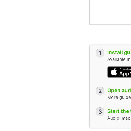
1
Install g
Available i
2
Open audi
More guide
3
Start the 
Audio, map &